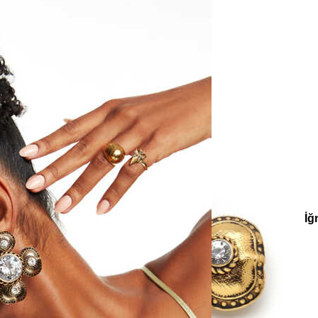
e
Küpe
üş
Gümüş
e
Küpe
a
Kalp
e
Küpe
Yonca
Küpe
ler
Küpe
Charm Küpe
Wanda Altın Kaplama Zirkon Yonca İğ