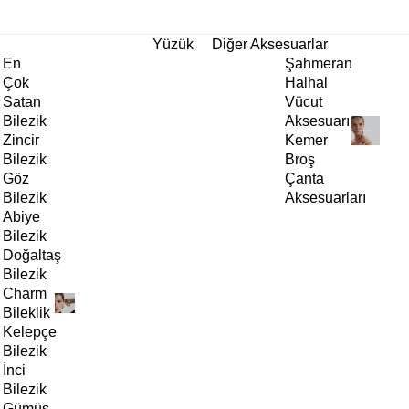
tı!
Yüzük
Diğer Aksesuarlar
En
Şahmeran
Çok
Halhal
Satan
Vücut
Bilezik
Aksesuarı
Zincir
Kemer
Bilezik
Broş
Göz
Çanta
Bilezik
Aksesuarları
Abiye
Bilezik
Doğaltaş
Bilezik
Charm
Bileklik
Kelepçe
Bilezik
İnci
Bilezik
Gümüş