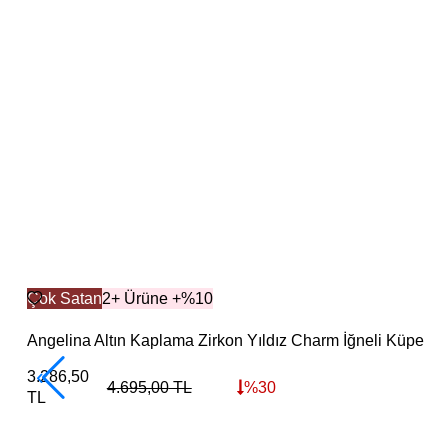
Çok Satan
2+ Ürüne +%10
Angelina Altın Kaplama Zirkon Yıldız Charm İğneli Küpe
3.286,50
4.695,00
TL
%
30
TL