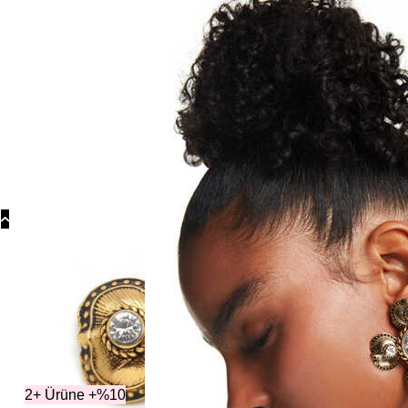
Koly
Güm
Koly
Yonc
Koly
Kategori
2+ Ürüne +%10