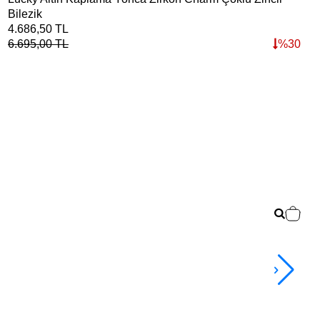
Bilezik
3.2
4.686,50
TL
4.6
6.695,00
TL
%
30
2+ 
Dor
4.4
TL