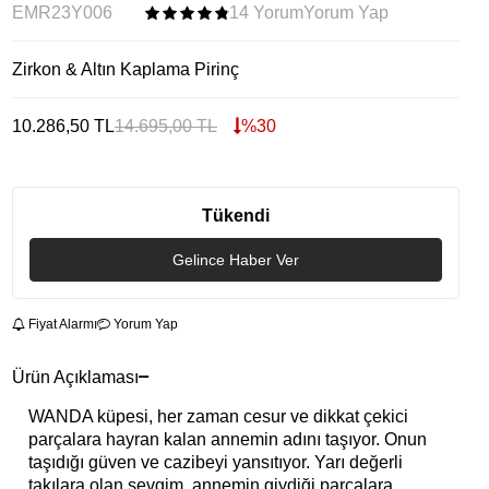
EMR23Y006
14 Yorum
Yorum Yap
Zirkon & Altın Kaplama Pirinç
10.286,50
TL
14.695,00
TL
%
30
Tükendi
Gelince Haber Ver
Fiyat Alarmı
Yorum Yap
Ürün Açıklaması
WANDA küpesi, her zaman cesur ve dikkat çekici
parçalara hayran kalan annemin adını taşıyor. Onun
taşıdığı güven ve cazibeyi yansıtıyor. Yarı değerli
takılara olan sevgim, annemin giydiği parçalara