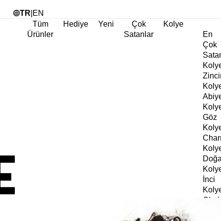
Tü
TR
|
EN
Tüm
Hediye
Yeni
Çok
Kolye
Ürünler
Satanlar
En
Çok
Sata
Koly
Zinci
Koly
Abiy
Koly
Göz
Koly
Cha
Koly
Doğa
Koly
İnci
Koly
Chok
Koly
Kalp