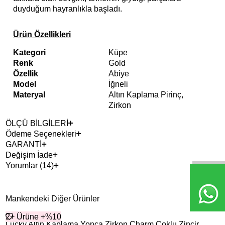
duyduğum hayranlıkla başladı.
Ürün Özellikleri
Kategori
Küpe
Renk
Gold
Özellik
Abiye
Model
İğneli
Materyal
Altın Kaplama Pirinç,
Zirkon
ÖLÇÜ BİLGİLERİ
Ödeme Seçenekleri
GARANTİ
Değişim İade
Yorumlar (14)
Mankendeki Diğer Ürünler
2+ Ürüne +%10
2+ 
Lucky Altın Kaplama Yonca Zirkon Charm Çoklu Zincir
Adr