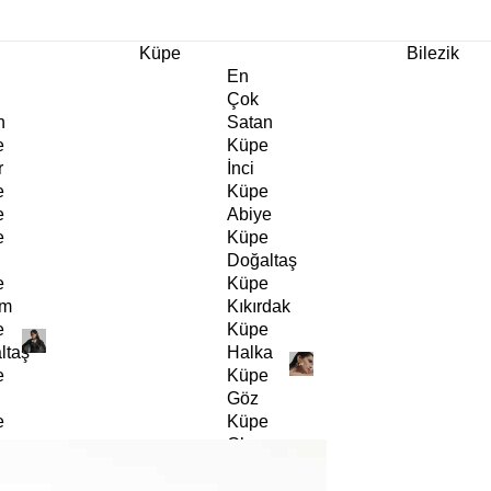
m Ürünlerde Geçerli
%30
İndirim •
2 Ürün ve Üzerine Sepette Ek %10
İndirim Fırsa
Küpe
Bilezik
En
Çok
n
Satan
e
Küpe
r
İnci
e
Küpe
e
Abiye
e
Küpe
Doğaltaş
e
Küpe
rm
Kıkırdak
e
Küpe
ltaş
Halka
e
Küpe
Göz
e
Küpe
er
Charm
e
Küpe
Klipsli