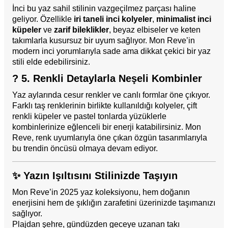
İnci bu yaz sahil stilinin vazgeçilmez parçası haline
geliyor. Özellikle
iri taneli inci kolyeler
,
minimalist inci
küpeler
ve
zarif bileklikler
, beyaz elbiseler ve keten
takımlarla kusursuz bir uyum sağlıyor. Mon Reve’in
modern inci yorumlarıyla sade ama dikkat çekici bir yaz
stili elde edebilirsiniz.
? 5. Renkli Detaylarla Neşeli Kombinler
Yaz aylarında cesur renkler ve canlı formlar öne çıkıyor.
Farklı taş renklerinin birlikte kullanıldığı kolyeler, çift
renkli küpeler ve pastel tonlarda yüzüklerle
kombinlerinize eğlenceli bir enerji katabilirsiniz. Mon
Reve, renk uyumlarıyla öne çıkan özgün tasarımlarıyla
bu trendin öncüsü olmaya devam ediyor.
✨ Yazın Işıltısını Stilinizde Taşıyın
Mon Reve’in 2025 yaz koleksiyonu, hem doğanın
enerjisini hem de şıklığın zarafetini üzerinizde taşımanızı
sağlıyor.
Plajdan şehre, gündüzden geceye uzanan takı