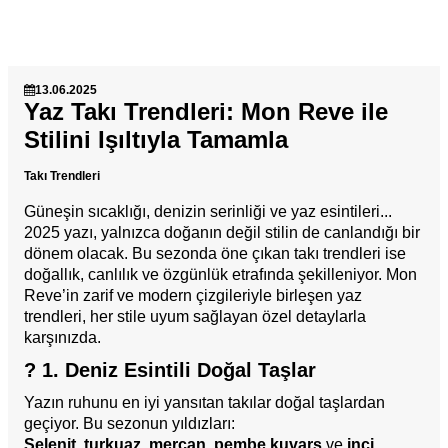
13.06.2025
Yaz Takı Trendleri: Mon Reve ile
Stilini Işıltıyla Tamamla
Takı Trendleri
Güneşin sıcaklığı, denizin serinliği ve yaz esintileri...
2025 yazı, yalnızca doğanın değil stilin de canlandığı bir
dönem olacak. Bu sezonda öne çıkan takı trendleri ise
doğallık, canlılık ve özgünlük etrafında şekilleniyor. Mon
Reve’in zarif ve modern çizgileriyle birleşen yaz
trendleri, her stile uyum sağlayan özel detaylarla
karşınızda.
? 1. Deniz Esintili Doğal Taşlar
Yazın ruhunu en iyi yansıtan takılar doğal taşlardan
geçiyor. Bu sezonun yıldızları:
Selenit
,
turkuaz
,
mercan
,
pembe kuvars
ve
inci
.