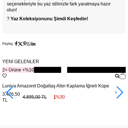
seçenekleriyle bu yaz stilinizle fark yaratmaya hazır
olun!
?
Yaz Koleksiyonunu Şimdi Keşfedin!
Paylaş :
YENİ GELENLER
2+ Ürüne +%10
YENİ
Luniva Amazonit Doğaltaş Altın Kaplama İğneli Küpe
S
3.426,50
4
4.895,00
TL
%
30
TL