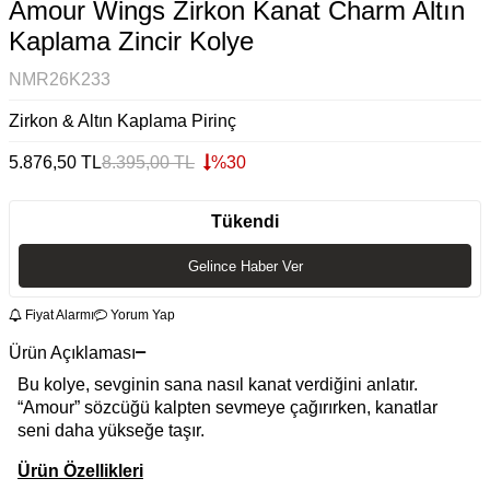
Amour Wings Zirkon Kanat Charm Altın
Kaplama Zincir Kolye
NMR26K233
Zirkon & Altın Kaplama Pirinç
5.876,50
TL
8.395,00
TL
%
30
Tükendi
Gelince Haber Ver
Fiyat Alarmı
Yorum Yap
Ürün Açıklaması
Bu kolye, sevginin sana nasıl kanat verdiğini anlatır.
“Amour” sözcüğü kalpten sevmeye çağırırken, kanatlar
seni daha yükseğe taşır.
Ürün Özellikleri