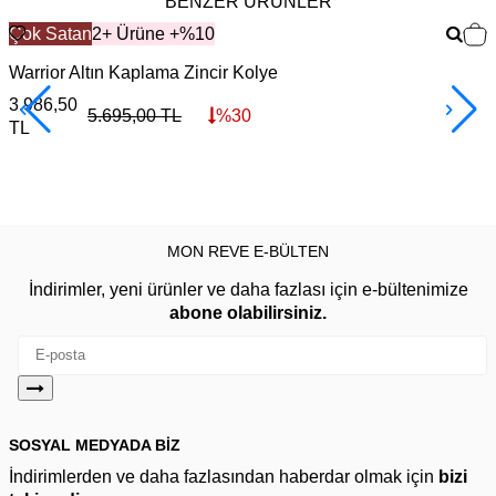
BENZER ÜRÜNLER
Çok Satan
2+ Ürüne +%10
Warrior Altın Kaplama Zincir Kolye
F
3.986,50
3
5.695,00
TL
%
30
TL
MON REVE E-BÜLTEN
İndirimler, yeni ürünler ve daha fazlası için e-bültenimize
abone olabilirsiniz.
SOSYAL MEDYADA BİZ
İndirimlerden ve daha fazlasından haberdar olmak için
bizi