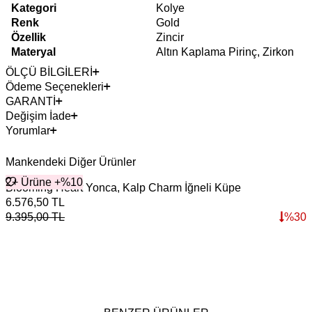
Kategori
Kolye
Renk
Gold
Özellik
Zincir
Materyal
Altın Kaplama Pirinç, Zirkon
ÖLÇÜ BİLGİLERİ
Ödeme Seçenekleri
GARANTİ
Değişim İade
Yorumlar
Mankendeki Diğer Ürünler
2+ Ürüne +%10
Blooming Heart Yonca, Kalp Charm İğneli Küpe
I
6.576,50
TL
9.395,00
TL
%
30
5
7