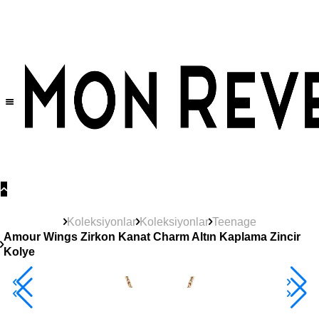
Tüm Ürünlerde Geçerli
%30
İndirim •
2 Ürün ve Üzerine Sepette Ek %10
İndirim Fırsatı!
Koleksiyonlar
Koleksiyonlar
Teenage
Amour Wings Zirkon Kanat Charm Altın Kaplama Zincir
Kolye
2+ Ürüne +%10