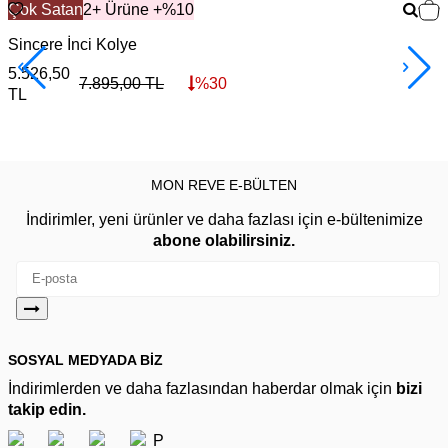
Çok Satan
2+ Ürüne +%10
Sincere İnci Kolye
S
5.526,50
1
7.895,00
TL
%
30
TL
MON REVE E-BÜLTEN
İndirimler, yeni ürünler ve daha fazlası için e-bültenimize
abone olabilirsiniz.
SOSYAL MEDYADA BİZ
İndirimlerden ve daha fazlasından haberdar olmak için
bizi
takip edin.