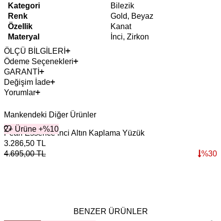
Kategori
Bilezik
Renk
Gold, Beyaz
Özellik
Kanat
Materyal
İnci, Zirkon
ÖLÇÜ BİLGİLERİ
Ödeme Seçenekleri
GARANTİ
Değişim İade
Yorumlar
Mankendeki Diğer Ürünler
2+ Ürüne +%10
Pearl Essence İnci Altın Kaplama Yüzük
L
3.286,50
TL
8
4.695,00
TL
%
30
1
BENZER ÜRÜNLER