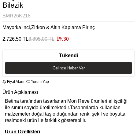
Bilezik
BMR26K218
Mayorka İnci,Zirkon & Altın Kaplama Pirinç
2.726,50
TL
3.895,00
TL
%
30
Tükendi
Gelince Haber Ver
Fiyat Alarmı
Yorum Yap
Ürün Açıklaması
Betina tarafından tasarlanan Mon Reve ürünleri el işçiliği
ile sınırlı sayıda üretilmektedir.Tasarımlarda kullanılan
malzemeler doğal taş olduğundan renk, şekil ve boyutta
resimdeki ürün ile farklılık gösterebilir.
Ürün Özellikleri