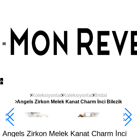
Tüm Ürünlerde Geçerli
%30
İndirim •
2 Ürün ve Üzerine Sepette Ek %10
İndirim Fırsatı!
Koleksiyonlar
Koleksiyonlar
Bridal
Angels Zirkon Melek Kanat Charm İnci Bilezik
2+ Ürüne +%10
Angels Zirkon Melek Kanat Charm İnci