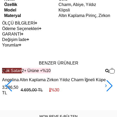
Özellik
Charm, Abiye, Yıldız
Model
Klipsli
Materyal
Altın Kaplama Pirinç, Zirkon
ÖLÇÜ BİLGİLERİ
Ödeme Seçenekleri
GARANTİ
Değişim İade
Yorumlar
BENZER ÜRÜNLER
Çok Satan
2+ Ürüne +%10
Angelina Altın Kaplama Zirkon Yıldız Charm İğneli Küpe
D
3.286,50
4
4.695,00
TL
%
30
TL
MON REVE E-BÜLTEN