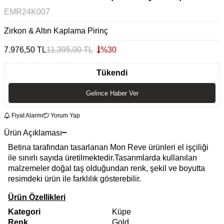
EMR24K007
Zirkon & Altın Kaplama Pirinç
7.976,50
TL
11.395,00
TL
%
30
Tükendi
Gelince Haber Ver
Fiyat Alarmı
Yorum Yap
Ürün Açıklaması
Betina tarafından tasarlanan Mon Reve ürünleri el işçiliği
ile sınırlı sayıda üretilmektedir.Tasarımlarda kullanılan
malzemeler doğal taş olduğundan renk, şekil ve boyutta
resimdeki ürün ile farklılık gösterebilir.
Ürün Özellikleri
Kategori
Küpe
Renk
Gold