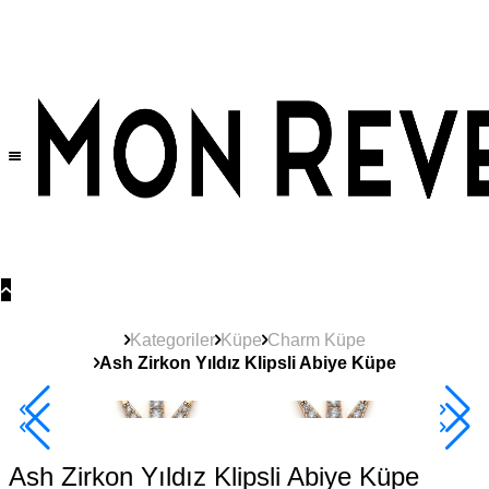
Tüm Ürünlerde Geçerli
%30
İndirim •
2 Ürün ve Üzerine Sepette Ek %10
İndirim Fırsatı!
Kategoriler
Küpe
Charm Küpe
Ash Zirkon Yıldız Klipsli Abiye Küpe
2+ Ürüne +%10
Ash Zirkon Yıldız Klipsli Abiye Küpe