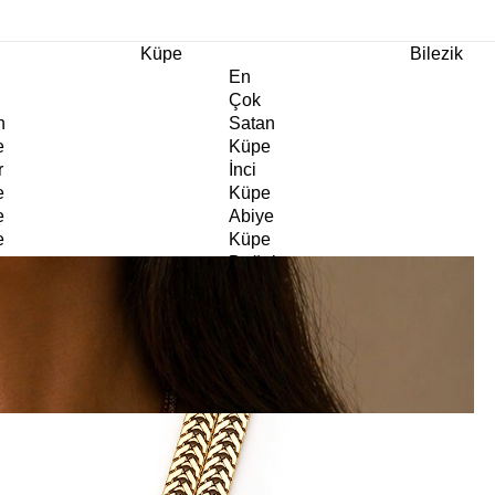
m Ürünlerde Geçerli
%30
İndirim •
2 Ürün ve Üzerine Sepette Ek %10
İndirim Fırsa
Küpe
Bilezik
En
Çok
n
Satan
e
Küpe
r
İnci
e
Küpe
e
Abiye
e
Küpe
Doğaltaş
e
Küpe
rm
Kıkırdak
e
Küpe
ltaş
Halka
e
Küpe
Göz
e
Küpe
er
Charm
e
Küpe
Klipsli