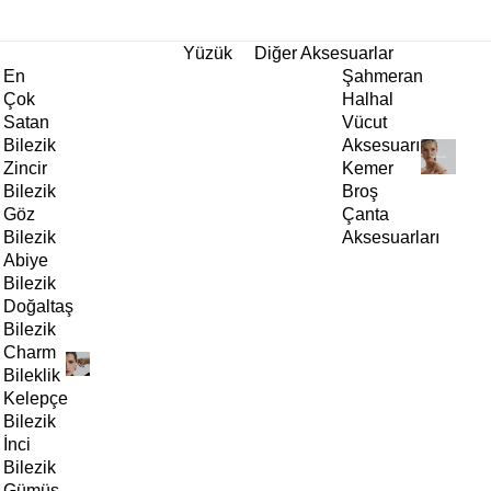
tı!
Yüzük
Diğer Aksesuarlar
En
Şahmeran
Çok
Halhal
Satan
Vücut
Bilezik
Aksesuarı
Zincir
Kemer
Bilezik
Broş
Göz
Çanta
Bilezik
Aksesuarları
Abiye
Bilezik
Doğaltaş
Bilezik
Charm
Bileklik
Kelepçe
Bilezik
İnci
Bilezik
Gümüş