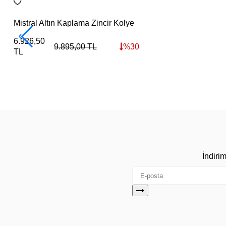
Mistral Altın Kaplama Zincir Kolye
6.926,50
9.895,00
TL
%
30
TL
İndiri