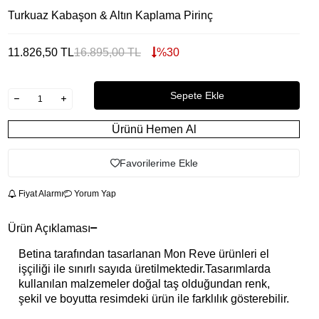
Turkuaz Kabaşon & Altın Kaplama Pirinç
11.826,50
TL
16.895,00
TL
%
30
Sepete Ekle
Ürünü Hemen Al
Favorilerime Ekle
Fiyat Alarmı
Yorum Yap
Ürün Açıklaması
Betina tarafından tasarlanan Mon Reve ürünleri el
işçiliği ile sınırlı sayıda üretilmektedir.Tasarımlarda
kullanılan malzemeler doğal taş olduğundan renk,
şekil ve boyutta resimdeki ürün ile farklılık gösterebilir.