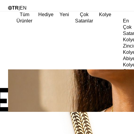
Tü
TR
|
EN
Tüm
Hediye
Yeni
Çok
Kolye
Ürünler
Satanlar
En
Çok
Sata
Koly
Zinci
Koly
Abiy
Koly
Göz
Koly
Cha
Koly
Doğa
Koly
İnci
Koly
Chok
Koly
Kalp