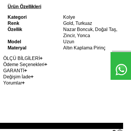
Ürün Özellikleri
Kategori
Kolye
Renk
Gold, Turkuaz
Özellik
Nazar Boncuk, Doğal Taş,
Zincir, Yonca
Model
Uzun
Materyal
Altın Kaplama Pirinç
ÖLÇÜ BİLGİLERİ
Ödeme Seçenekleri
GARANTİ
Değişim İade
Yorumlar
2+ 
YE