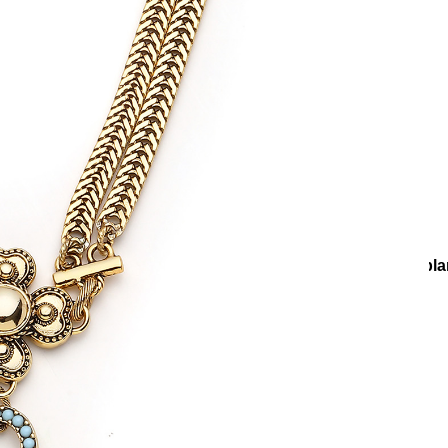
e
Küpe
üş
Gümüş
e
Küpe
a
Kalp
e
Küpe
Yonca
Küpe
oleksiyonlar
Riviera
Azzura Yonca & Göz Charm Altın Kapla