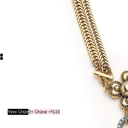
Koly
Güm
Koly
Yonc
Koly
Koleksiyonlar
K
Yeni
Ürün
2+ Ürüne +%10