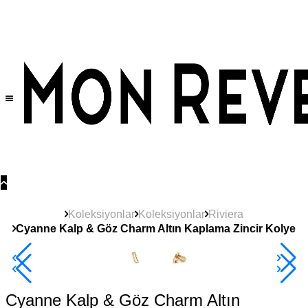
Tüm Ürünlerde Geçerli
%30
İndirim •
2 Ürün ve Üzerine Sepette Ek %10
İndirim Fırsatı!
Koleksiyonlar
Koleksiyonlar
Riviera
Cyanne Kalp & Göz Charm Altın Kaplama Zincir Kolye
Yeni
Ürün
2+ Ürüne +%10
Cyanne Kalp & Göz Charm Altın