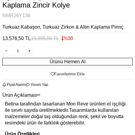
Kaplama Zincir Kolye
NMR26Y136
Turkuaz Kabaşon, Turkuaz Zirkon & Altın Kaplama Pirinç
13.576,50
TL
19.395,00
TL
%
30
Ürünü Hemen Al
Favorilerime Ekle
Fiyat Alarmı
Yorum Yap
Ürün Açıklaması
Betina tarafından tasarlanan Mon Reve ürünleri el işçiliği
ile sınırlı sayıda üretilmektedir.Tasarımlarda kullanılan
malzemeler doğal taş olduğundan renk, şekil ve boyutta
resimdeki ürün ile farklılık gösterebilir.
Ürün Özellikleri