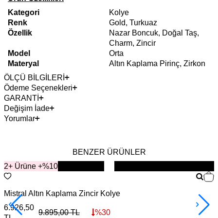
Kategori
Kolye
Renk
Gold, Turkuaz
Özellik
Nazar Boncuk, Doğal Taş,
Charm, Zincir
Model
Orta
Materyal
Altın Kaplama Pirinç, Zirkon
ÖLÇÜ BİLGİLERİ
Ödeme Seçenekleri
GARANTİ
Değişim İade
Yorumlar
BENZER ÜRÜNLER
2+ Ürüne +%10
YENİ
Mistral Altın Kaplama Zincir Kolye
L
6.926,50
6
9.895,00
TL
%
30
TL