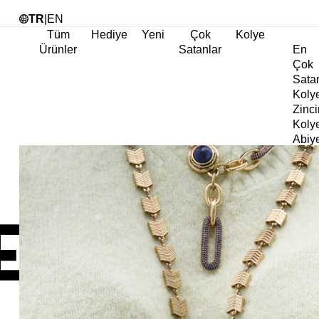
Tü
TR
|
EN
Tüm
Hediye
Yeni
Çok
Kolye
Ürünler
Satanlar
En
Çok
Sata
Koly
Zinci
Koly
Abiy
Koly
Göz
Koly
Cha
Koly
Doğa
Koly
İnci
Koly
Chok
Koly
Kalp