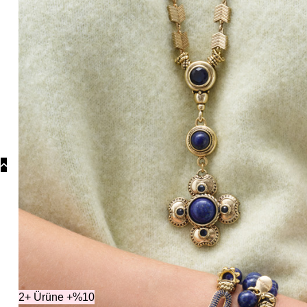
Koly
Güm
Koly
Yonc
Koly
Koleksiyonla
2+ Ürüne +%10