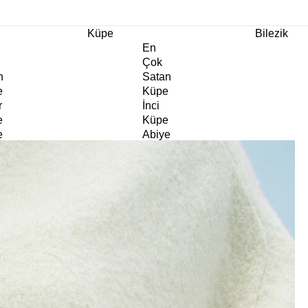
m Ürünlerde Geçerli
%30
İndirim •
2 Ürün ve Üzerine Sepette Ek %10
İndirim Fırsa
Küpe
Bilezik
En
Çok
n
Satan
e
Küpe
r
İnci
e
Küpe
e
Abiye
e
Küpe
Doğaltaş
e
Küpe
rm
Kıkırdak
e
Küpe
ltaş
Halka
e
Küpe
Göz
e
Küpe
er
Charm
e
Küpe
Klipsli