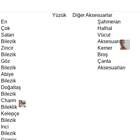
tı!
Yüzük
Diğer Aksesuarlar
En
Şahmeran
Çok
Halhal
Satan
Vücut
Bilezik
Aksesuarı
Zincir
Kemer
Bilezik
Broş
Göz
Çanta
Bilezik
Aksesuarları
Abiye
Bilezik
Doğaltaş
Bilezik
Charm
Bileklik
Kelepçe
Bilezik
İnci
Bilezik
Gümüş