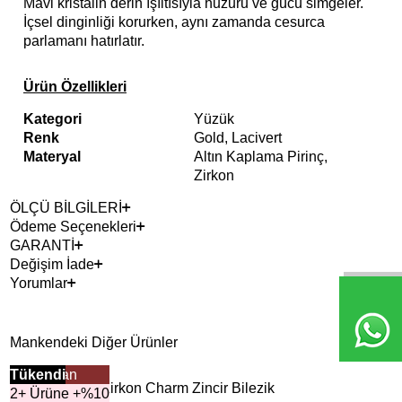
Mavi kristalin derin ışıltısıyla huzuru ve gücü simgeler.
İçsel dinginliği korurken, aynı zamanda cesurca
parlamanı hatırlatır.
Ürün Özellikleri
Kategori
Yüzük
Renk
Gold, Lacivert
Materyal
Altın Kaplama Pirinç,
Zirkon
ÖLÇÜ BİLGİLERİ
Ödeme Seçenekleri
GARANTİ
Değişim İade
Yorumlar
Mankendeki Diğer Ürünler
Çok Satan
Tükendi
2+ 
Tük
Moss Lacivert Zirkon Charm Zincir Bilezik
Emb
2+ Ürüne +%10