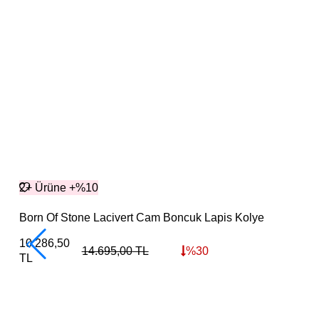
2+ Ürüne +%10
Born Of Stone Lacivert Cam Boncuk Lapis Kolye
10.286,50
14.695,00
TL
%
30
TL