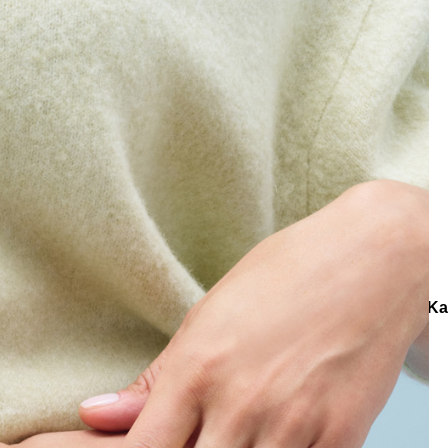
e
Küpe
üş
Gümüş
e
Küpe
a
Kalp
e
Küpe
Yonca
Küpe
r
Koleksiyonlar
Lapis Wisdom
Blue Radiance Zirkon, Altın 