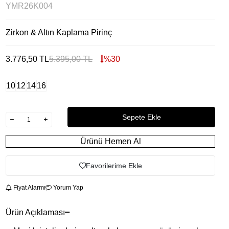
YMR26K004
Zirkon & Altın Kaplama Pirinç
3.776,50
TL
5.395,00
TL
%
30
10
12
14
16
Sepete Ekle
Ürünü Hemen Al
Favorilerime Ekle
Fiyat Alarmı
Yorum Yap
Ürün Açıklaması