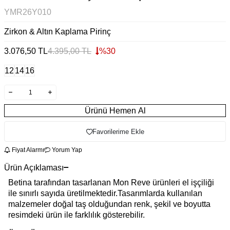
YMR26Y010
Zirkon & Altın Kaplama Pirinç
3.076,50
TL
4.395,00
TL
%
30
12
14
16
Ürünü Hemen Al
Favorilerime Ekle
Fiyat Alarmı
Yorum Yap
Ürün Açıklaması
Betina tarafından tasarlanan Mon Reve ürünleri el işçiliği
ile sınırlı sayıda üretilmektedir.Tasarımlarda kullanılan
malzemeler doğal taş olduğundan renk, şekil ve boyutta
resimdeki ürün ile farklılık gösterebilir.