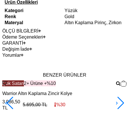
Ürün Özellikleri
Kategori
Yüzük
Renk
Gold
Materyal
Altın Kaplama Pirinç, Zirkon
ÖLÇÜ BİLGİLERİ
Ödeme Seçenekleri
GARANTİ
Değişim İade
Yorumlar
BENZER ÜRÜNLER
Çok Satan
2+ Ürüne +%10
Warrior Altın Kaplama Zincir Kolye
F
3.986,50
3
5.695,00
TL
%
30
TL