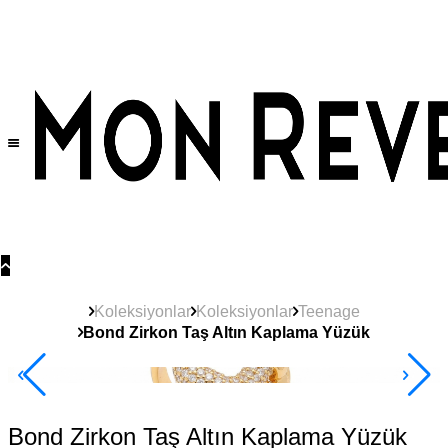
Tüm Ürünlerde Geçerli
%30
İndirim •
2 Ürün ve Üzerine Sepette Ek %10
İndirim Fırsatı!
Koleksiyonlar
Koleksiyonlar
Teenage
Bond Zirkon Taş Altın Kaplama Yüzük
Yeni
Ürün
Çok Satan
2+ Ürüne +%10
Bond Zirkon Taş Altın Kaplama Yüzük