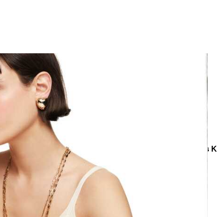
e
Küpe
üş
Gümüş
e
Küpe
a
Kalp
e
Küpe
Yonca
Küpe
egoriler
Küpe
Charm Küpe
Circle Altın Kaplama Kalp Klips 