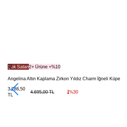
Çok Satan
2+ Ürüne +%10
Angelina Altın Kaplama Zirkon Yıldız Charm İğneli Küpe
3.286,50
4.695,00
TL
%
30
TL