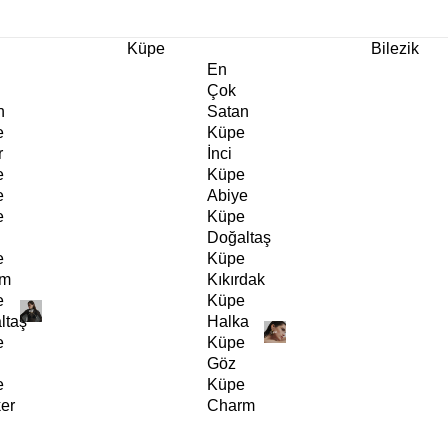
m Ürünlerde Geçerli
%30
İndirim •
2 Ürün ve Üzerine Sepette Ek %10
İndirim Fırsa
Küpe
Bilezik
En
Çok
n
Satan
e
Küpe
r
İnci
e
Küpe
e
Abiye
e
Küpe
Doğaltaş
e
Küpe
rm
Kıkırdak
e
Küpe
ltaş
Halka
e
Küpe
Göz
e
Küpe
er
Charm
e
Küpe
Klipsli