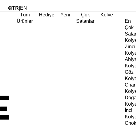
Tü
TR
|
EN
Tüm
Hediye
Yeni
Çok
Kolye
Ürünler
Satanlar
En
Çok
Sata
Koly
Zinci
Koly
Abiy
Koly
Göz
Koly
Cha
Koly
Doğa
Koly
İnci
Koly
Chok
Koly
Kalp