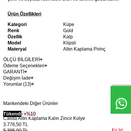
Ürün Özellikleri
Kategori
Küpe
Renk
Gold
Özellik
Kalp
Model
Klipsli
Materyal
Altın Kaplama Pirinç
ÖLÇÜ BİLGİLERİ
Ödeme Seçenekleri
GARANTİ
Değişim İade
Yorumlar (13)
Mankendeki Diğer Ürünler
2+ Ürüne +%10
Tükendi
2+ 
Tük
Calida Altın Kaplama Kalın Zincir Kolye
Vog
3.776,50
TL
2.3
5.395,00
TL
%
30
3.3