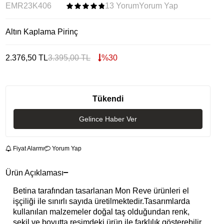
EMR23K406
13 Yorum
Yorum Yap
Altın Kaplama Pirinç
2.376,50
TL
3.395,00
TL
%
30
Tükendi
Gelince Haber Ver
Fiyat Alarmı
Yorum Yap
Ürün Açıklaması
Betina tarafından tasarlanan Mon Reve ürünleri el
işçiliği ile sınırlı sayıda üretilmektedir.Tasarımlarda
kullanılan malzemeler doğal taş olduğundan renk,
şekil ve boyutta resimdeki ürün ile farklılık gösterebilir.