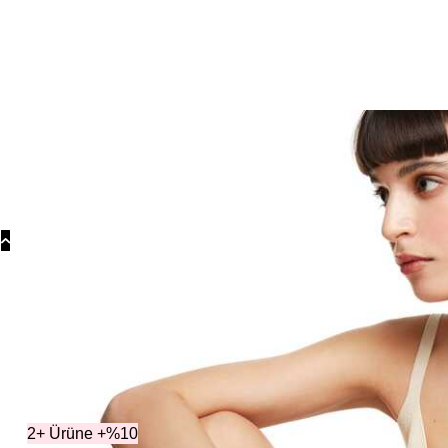
Koly
Güm
Koly
Yonc
Koly
Kat
2+ Ürüne +%10