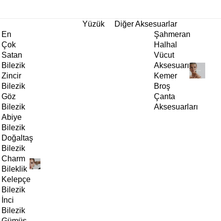
tı!
Yüzük
Diğer Aksesuarlar
En
Şahmeran
Çok
Halhal
Satan
Vücut
Bilezik
Aksesuarı
Zincir
Kemer
Bilezik
Broş
Göz
Çanta
Bilezik
Aksesuarları
Abiye
Bilezik
Doğaltaş
Bilezik
Charm
Bileklik
Kelepçe
Bilezik
İnci
Bilezik
Gümüş