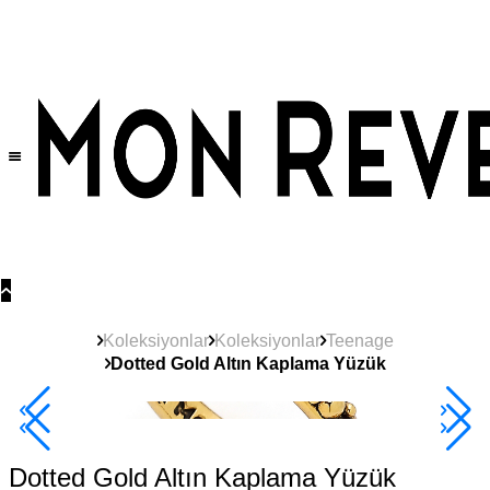
Tüm Ürünlerde Geçerli
%30
İndirim •
2 Ürün ve Üzerine Sepette Ek %10
İndirim Fırsatı!
Koleksiyonlar
Koleksiyonlar
Teenage
Dotted Gold Altın Kaplama Yüzük
Çok Satan
2+ Ürüne +%10
Dotted Gold Altın Kaplama Yüzük