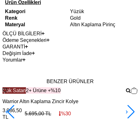
Ürün Özellikleri
Kategori
Yüzük
Renk
Gold
Materyal
Altın Kaplama Pirinç
ÖLÇÜ BİLGİLERİ
Ödeme Seçenekleri
GARANTİ
Değişim İade
Yorumlar
BENZER ÜRÜNLER
Çok Satan
2+ Ürüne +%10
Warrior Altın Kaplama Zincir Kolye
F
3.986,50
3
5.695,00
TL
%
30
TL