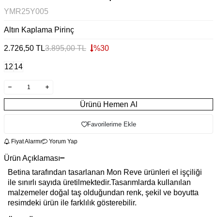
YMR25Y005
Altın Kaplama Pirinç
2.726,50
TL
3.895,00
TL
%
30
12
14
Ürünü Hemen Al
Favorilerime Ekle
Fiyat Alarmı
Yorum Yap
Ürün Açıklaması
Betina tarafından tasarlanan Mon Reve ürünleri el işçiliği
ile sınırlı sayıda üretilmektedir.Tasarımlarda kullanılan
malzemeler doğal taş olduğundan renk, şekil ve boyutta
resimdeki ürün ile farklılık gösterebilir.