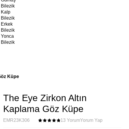
Bilezik
Kalp
Bilezik
Erkek
Bilezik
Yonca
Bilezik
Göz Küpe
The Eye Zirkon Altın
Kaplama Göz Küpe
EMR23K306
13 Yorum
Yorum Yap