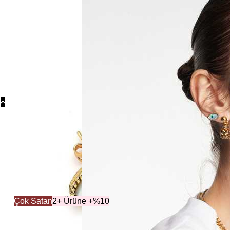
Koly
Güm
Koly
Yonc
Koly
Koleksiy
Çok Satan
2+ Ürüne +%10