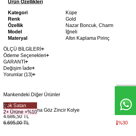
Ürün Özellikleri
Kategori
Küpe
Renk
Gold
Özellik
Nazar Boncuk, Charm
Model
İğneli
Materyal
Altın Kaplama Pirinç
ÖLÇÜ BİLGİLERİ
Ödeme Seçenekleri
GARANTİ
Değişim İade
Yorumlar (13)
Mankendeki Diğer Ürünler
Çok Satan
Mei Altın Kaplama Göz Zincir Kolye
2+ Ürüne +%10
4.686,50
TL
6.695,00
TL
%
30