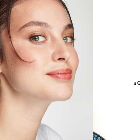
e
Küpe
üş
Gümüş
e
Küpe
a
Kalp
e
Küpe
Yonca
Küpe
onlar
Koleksiyonlar
Teenage
The Eye Zirkon Altın Kaplama 