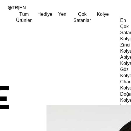
Tü
TR
|
EN
Tüm
Hediye
Yeni
Çok
Kolye
Ürünler
Satanlar
En
Çok
Sata
Koly
Zinci
Koly
Abiy
Koly
Göz
Koly
Cha
Koly
Doğa
Koly
İnci
Koly
Chok
Koly
Kalp