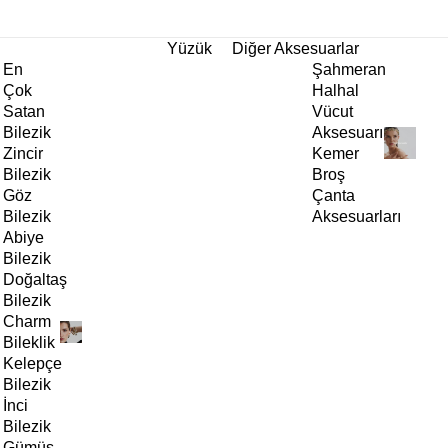
tı!
Yüzük
Diğer Aksesuarlar
En
Şahmeran
Çok
Halhal
Satan
Vücut
Bilezik
Aksesuarı
Zincir
Kemer
Bilezik
Broş
Göz
Çanta
Bilezik
Aksesuarları
Abiye
Bilezik
Doğaltaş
Bilezik
Charm
Bileklik
Kelepçe
Bilezik
İnci
Bilezik
Gümüş