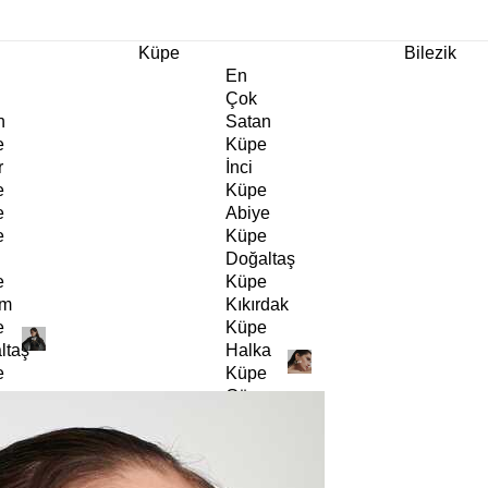
m Ürünlerde Geçerli
%30
İndirim •
2 Ürün ve Üzerine Sepette Ek %10
İndirim Fırsa
Küpe
Bilezik
En
Çok
n
Satan
e
Küpe
r
İnci
e
Küpe
e
Abiye
e
Küpe
Doğaltaş
e
Küpe
rm
Kıkırdak
e
Küpe
ltaş
Halka
e
Küpe
Göz
e
Küpe
er
Charm
e
Küpe
Klipsli