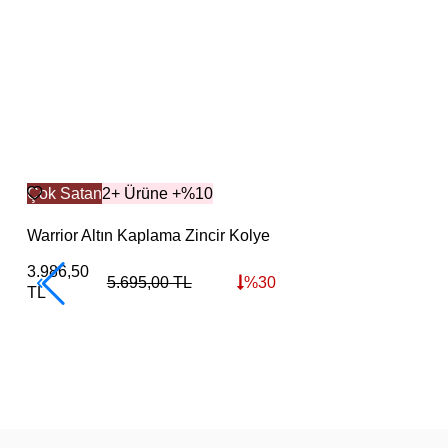
Çok Satan
2+ Ürüne +%10
Warrior Altın Kaplama Zincir Kolye
3.986,50
5.695,00
TL
%
30
TL