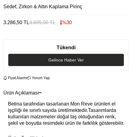
Sedef, Zirkon & Altın Kaplama Pirinç
3.286,50
TL
4.695,00
TL
%
30
Tükendi
Gelince Haber Ver
Fiyat Alarmı
Yorum Yap
Ürün Açıklaması
Betina tarafından tasarlanan Mon Reve ürünleri el
işçiliği ile sınırlı sayıda üretilmektedir.Tasarımlarda
kullanılan malzemeler doğal taş olduğundan renk,
şekil ve boyutta resimdeki ürün ile farklılık gösterebilir.