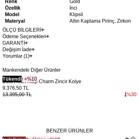
Renk
Gold
Özellik
İnci
Model
Klipsli
Materyal
Altın Kaplama Pirinç, Zirkon
ÖLÇÜ BİLGİLERİ
Ödeme Seçenekleri
GARANTİ
Değişim İade
Yorumlar (1)
Mankendeki Diğer Ürünler
2+ Ürüne +%10
Tükendi
Bold Heart Kalp Charm Zincir Kolye
9.376,50
TL
13.395,00
TL
%
30
BENZER ÜRÜNLER