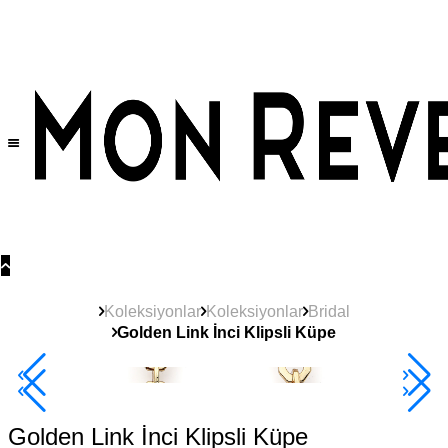
Tüm Ürünlerde Geçerli
%30
İndirim •
2 Ürün ve Üzerine Sepette Ek %10
İndirim Fırsatı!
Koleksiyonlar
Koleksiyonlar
Bridal
Golden Link İnci Klipsli Küpe
2+ Ürüne +%10
Golden Link İnci Klipsli Küpe