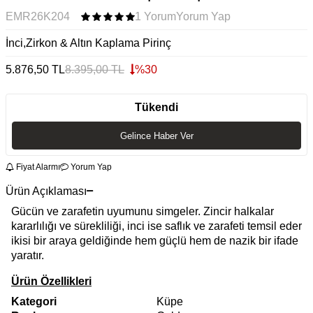
EMR26K204
1 Yorum
Yorum Yap
İnci,Zirkon & Altın Kaplama Pirinç
5.876,50
TL
8.395,00
TL
%
30
Tükendi
Gelince Haber Ver
Fiyat Alarmı
Yorum Yap
Ürün Açıklaması
Gücün ve zarafetin uyumunu simgeler. Zincir halkalar
kararlılığı ve sürekliliği, inci ise saflık ve zarafeti temsil eder
ikisi bir araya geldiğinde hem güçlü hem de nazik bir ifade
yaratır.
Ürün Özellikleri
Kategori
Küpe