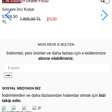
Çok Satan
2+ Ürüne +%10
Sincere İnci Kolye
S
5.526,50
1
7.895,00
TL
%
30
TL
MON REVE E-BÜLTEN
İndirimler, yeni ürünler ve daha fazlası için e-bültenimize
abone olabilirsiniz.
SOSYAL MEDYADA BİZ
İndirimlerden ve daha fazlasından haberdar olmak için
bizi
takip edin.