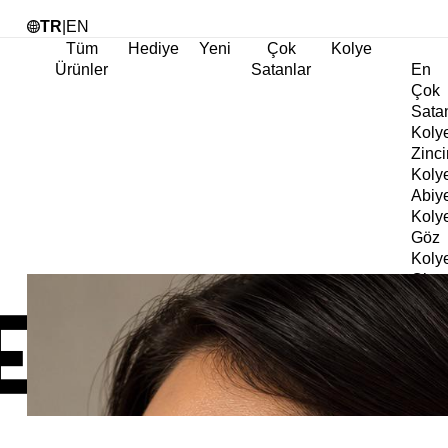
Tü
TR
|
EN
Tüm
Hediye
Yeni
Çok
Kolye
Ürünler
Satanlar
En
Çok
Sata
Koly
Zinci
Koly
Abiy
Koly
Göz
Koly
Cha
Koly
Doğa
Koly
İnci
Koly
Chok
Koly
Kalp