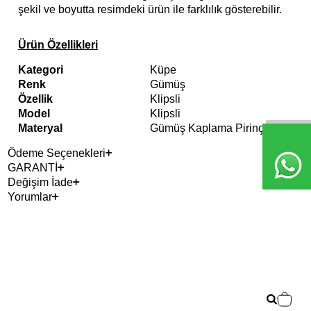
şekil ve boyutta resimdeki ürün ile farklılık gösterebilir.
Ürün Özellikleri
Kategori
Küpe
Renk
Gümüş
Özellik
Klipsli
Model
Klipsli
Materyal
Gümüş Kaplama Pirinç
Ödeme Seçenekleri
GARANTİ
Değişim İade
Yorumlar
Çok
YE