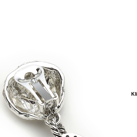
e
Küpe
üş
Gümüş
e
Küpe
a
Kalp
e
Küpe
Yonca
Küpe
er
Küpe
Gümüş Küpe
Hero Halka Charm Gümüş Kaplama Kli