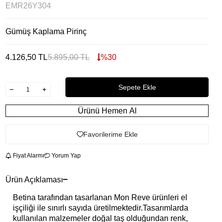
EMR26Y304
Gümüş Kaplama Pirinç
4.126,50
TL
5.895,00
TL
%
30
Sepete Ekle
Ürünü Hemen Al
Favorilerime Ekle
Fiyat Alarmı
Yorum Yap
Ürün Açıklaması
Betina tarafından tasarlanan Mon Reve ürünleri el
işçiliği ile sınırlı sayıda üretilmektedir.Tasarımlarda
kullanılan malzemeler doğal taş olduğundan renk,