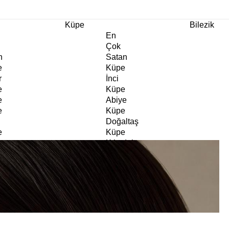
m Ürünlerde Geçerli
%30
İndirim •
2 Ürün ve Üzerine Sepette Ek %10
İndirim Fırsa
Küpe
Bilezik
En
Çok
n
Satan
e
Küpe
r
İnci
e
Küpe
e
Abiye
e
Küpe
Doğaltaş
e
Küpe
rm
Kıkırdak
e
Küpe
ltaş
Halka
e
Küpe
Göz
e
Küpe
er
Charm
e
Küpe
Klipsli