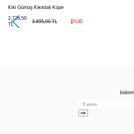
Kiki Gümüş Kıkırdak Küpe
2.726,50
3.895,00
TL
%
30
TL
İndiri