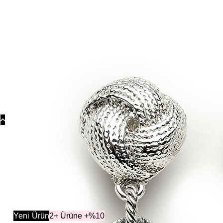
Koly
Güm
Koly
Yonc
Koly
Kategoril
Yeni
Ürün
2+ Ürüne +%10