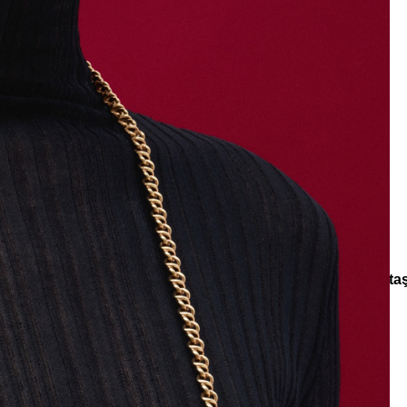
e
Küpe
üş
Gümüş
e
Küpe
a
Kalp
e
Küpe
Yonca
Küpe
ar
Koleksiyonlar
Spirit of Malachite
Innerlight Malahit Doğalta