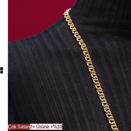
Koly
Güm
Koly
Yonc
Koly
Koleksiyonl
Çok Satan
2+ Ürüne +%10