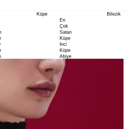
m Ürünlerde Geçerli
%30
İndirim •
2 Ürün ve Üzerine Sepette Ek %10
İndirim Fırsa
Küpe
Bilezik
En
Çok
n
Satan
e
Küpe
r
İnci
e
Küpe
e
Abiye
e
Küpe
Doğaltaş
e
Küpe
rm
Kıkırdak
e
Küpe
ltaş
Halka
e
Küpe
Göz
e
Küpe
er
Charm
e
Küpe
Klipsli