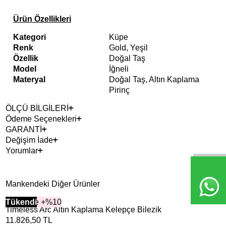
Ürün Özellikleri
Kategori
Küpe
Renk
Gold, Yeşil
Özellik
Doğal Taş
Model
İğneli
Materyal
Doğal Taş, Altın Kaplama
Pirinç
ÖLÇÜ BİLGİLERİ
Ödeme Seçenekleri
GARANTİ
Değişim İade
Yorumlar
Mankendeki Diğer Ürünler
2+ Ürüne +%10
Tükendi
2+ 
Tük
Timeless Arc Altın Kaplama Kelepçe Bilezik
Tac
11.826,50
TL
6.9