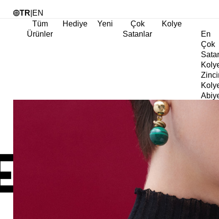
Tü
TR
|
EN
Tüm
Hediye
Yeni
Çok
Kolye
Ürünler
Satanlar
En
Çok
Sata
Koly
Zinci
Koly
Abiy
Koly
Göz
Koly
Cha
Koly
Doğa
Koly
İnci
Koly
Chok
Koly
Kalp