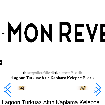
Tüm Ürünlerde Geçerli
%30
İndirim •
2 Ürün ve Üzerine Sepette Ek %10
İndirim Fırsatı!
Kategoriler
Bilezik
Kelepçe Bilezik
Lagoon Turkuaz Altın Kaplama Kelepçe Bilezik
2+ Ürüne +%10
Lagoon Turkuaz Altın Kaplama Kelepçe