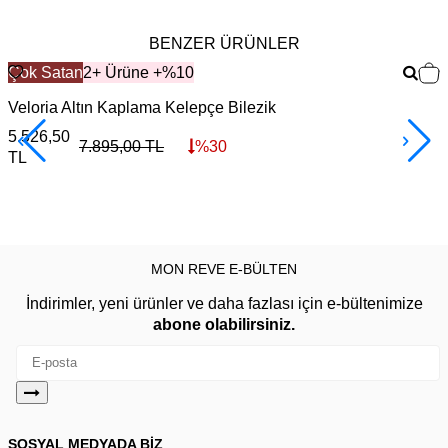
BENZER ÜRÜNLER
Çok Satan
2+ Ürüne +%10
Veloria Altın Kaplama Kelepçe Bilezik
C
5.526,50
2
7.895,00
TL
%
30
TL
MON REVE E-BÜLTEN
İndirimler, yeni ürünler ve daha fazlası için e-bültenimize
abone olabilirsiniz.
SOSYAL MEDYADA BİZ