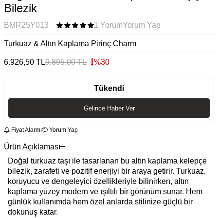
Bilezik
BMR25Y013
1 Yorum
Yorum Yap
Turkuaz & Altın Kaplama Pirinç Charm
6.926,50
TL
9.895,00
TL
%
30
Tükendi
Gelince Haber Ver
Fiyat Alarmı
Yorum Yap
Ürün Açıklaması
Doğal turkuaz taşı ile tasarlanan bu altın kaplama kelepçe
bilezik, zarafeti ve pozitif enerjiyi bir araya getirir. Turkuaz,
koruyucu ve dengeleyici özellikleriyle bilinirken, altın
kaplama yüzey modern ve ışıltılı bir görünüm sunar. Hem
günlük kullanımda hem özel anlarda stilinize güçlü bir
dokunuş katar.