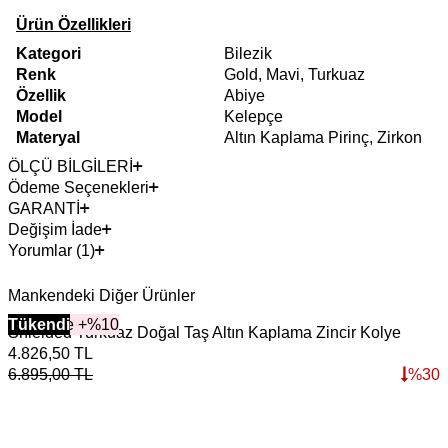
Ürün Özellikleri
Kategori
Bilezik
Renk
Gold, Mavi, Turkuaz
Özellik
Abiye
Model
Kelepçe
Materyal
Altın Kaplama Pirinç, Zirkon
ÖLÇÜ BİLGİLERİ
Ödeme Seçenekleri
GARANTİ
Değişim İade
Yorumlar (1)
Mankendeki Diğer Ürünler
2+ Ürüne +%10
Tükendi
Y
Shielded Turkuaz Doğal Taş Altın Kaplama Zincir Kolye
D
4.826,50
TL
3
6.895,00
TL
%
30
4