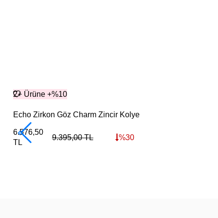
2+ Ürüne +%10
Echo Zirkon Göz Charm Zincir Kolye
6.576,50
9.395,00
TL
%
30
TL