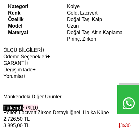
Kategori
Kolye
Renk
Gold, Lacivert
Özellik
Doğal Taş, Kalp
Model
Uzun
Materyal
Doğal Taş, Altın Kaplama
Pirinç, Zirkon
ÖLÇÜ BİLGİLERİ
Ödeme Seçenekleri
GARANTİ
Değişim İade
Yorumlar
Mankendeki Diğer Ürünler
2+ Ürüne +%10
Tükendi
2+ 
Tük
Pollen Lacivert Zirkon Detaylı İğneli Halka Küpe
Ber
2.726,50
TL
4.8
3.895,00
TL
%
30
6.8