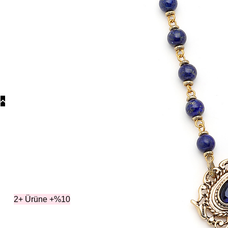
Koly
Güm
Koly
Yonc
Koly
Koleksiyonla
2+ Ürüne +%10