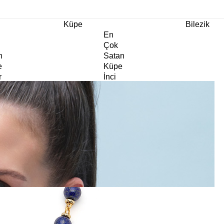
m Ürünlerde Geçerli
%30
İndirim •
2 Ürün ve Üzerine Sepette Ek %10
İndirim Fırsa
Küpe
Bilezik
En
Çok
n
Satan
e
Küpe
r
İnci
e
Küpe
e
Abiye
e
Küpe
Doğaltaş
e
Küpe
rm
Kıkırdak
e
Küpe
ltaş
Halka
e
Küpe
Göz
e
Küpe
er
Charm
e
Küpe
Klipsli