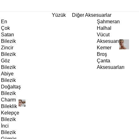
tı!
Yüzük
Diğer Aksesuarlar
En
Şahmeran
Çok
Halhal
Satan
Vücut
Bilezik
Aksesuarı
Zincir
Kemer
Bilezik
Broş
Göz
Çanta
Bilezik
Aksesuarları
Abiye
Bilezik
Doğaltaş
Bilezik
Charm
Bileklik
Kelepçe
Bilezik
İnci
Bilezik
Gümüş