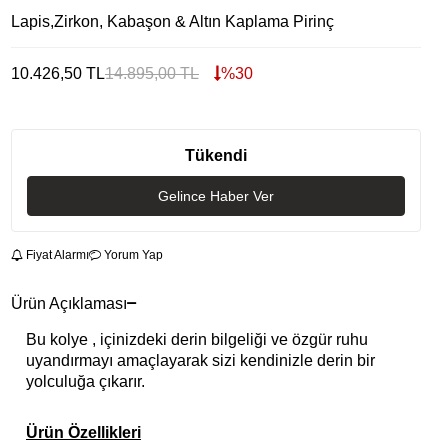
Lapis,Zirkon, Kabaşon & Altın Kaplama Pirinç
10.426,50
TL
14.895,00
TL
%
30
Tükendi
Gelince Haber Ver
Fiyat Alarmı
Yorum Yap
Ürün Açıklaması
Bu kolye , içinizdeki derin bilgeliği ve özgür ruhu
uyandırmayı amaçlayarak sizi kendinizle derin bir
yolculuğa çıkarır.
Ürün Özellikleri