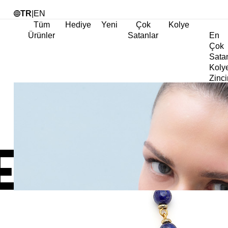
Tü
TR
|
EN
Tüm
Hediye
Yeni
Çok
Kolye
Ürünler
Satanlar
En
Çok
Sata
Koly
Zinci
Koly
Abiy
Koly
Göz
Koly
Cha
Koly
Doğa
Koly
İnci
Koly
Chok
Koly
Kalp