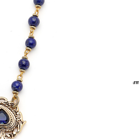
e
Küpe
üş
Gümüş
e
Küpe
a
Kalp
e
Küpe
Yonca
Küpe
r
Koleksiyonlar
Lapis Wisdom
Lapis Spirit Zirkon Kalp Char