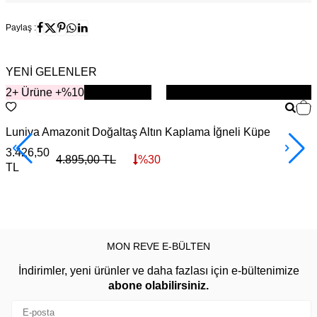
Paylaş :
YENİ GELENLER
2+ Ürüne +%10
YENİ
Luniva Amazonit Doğaltaş Altın Kaplama İğneli Küpe
S
3.426,50
4
4.895,00
TL
%
30
TL
MON REVE E-BÜLTEN
İndirimler, yeni ürünler ve daha fazlası için e-bültenimize
abone olabilirsiniz.