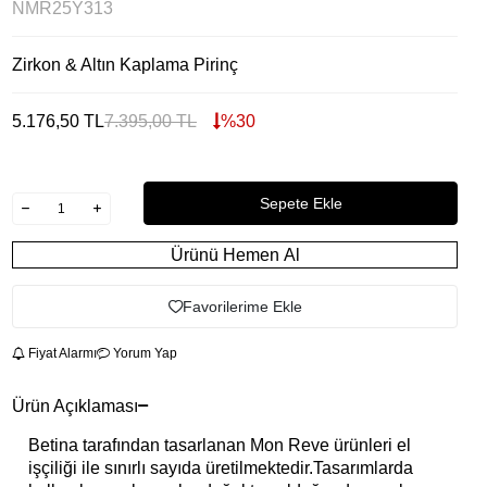
NMR25Y313
Zirkon & Altın Kaplama Pirinç
5.176,50
TL
7.395,00
TL
%
30
Sepete Ekle
Ürünü Hemen Al
Favorilerime Ekle
Fiyat Alarmı
Yorum Yap
Ürün Açıklaması
Betina tarafından tasarlanan Mon Reve ürünleri el
işçiliği ile sınırlı sayıda üretilmektedir.Tasarımlarda