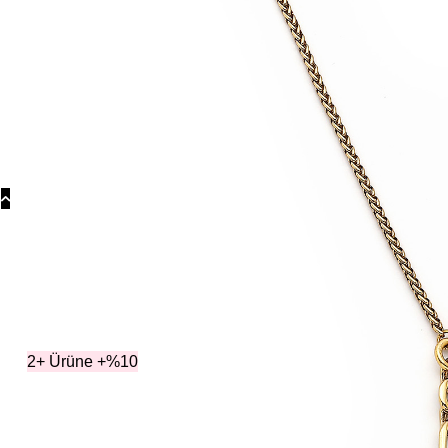
Koly
Güm
Koly
Yonc
Koly
Koleksiyonlar
K
2+ Ürüne +%10