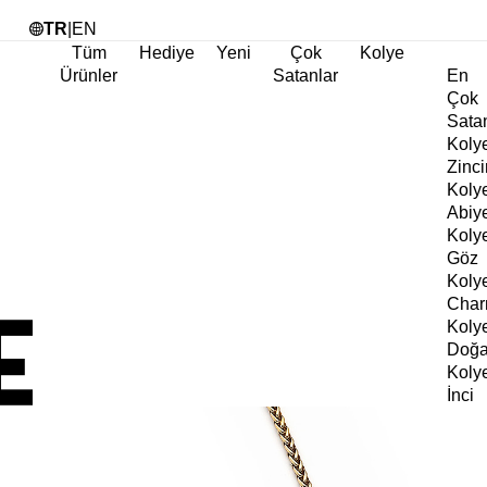
Tü
TR
|
EN
Tüm
Hediye
Yeni
Çok
Kolye
Ürünler
Satanlar
En
Çok
Sata
Koly
Zinci
Koly
Abiy
Koly
Göz
Koly
Cha
Koly
Doğa
Koly
İnci
Koly
Chok
Koly
Kalp