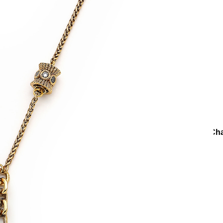
e
Küpe
üş
Gümüş
e
Küpe
a
Kalp
e
Küpe
Yonca
Küpe
oleksiyonlar
Teenage
Linked In Love Altın Kaplama Kalp Ch