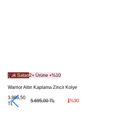
Çok Satan
2+ Ürüne +%10
Warrior Altın Kaplama Zincir Kolye
3.986,50
5.695,00
TL
%
30
TL