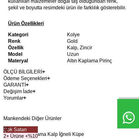
kullanılan malzemeler doğal taş olduğundan renk,
şekil ve boyutta resimdeki ürün ile farklılık gösterebilir.
Ürün Özellikleri
Kategori
Kolye
Renk
Gold
Özellik
Kalp, Zincir
Model
Uzun
Materyal
Altın Kaplama Pirinç
ÖLÇÜ BİLGİLERİ
Ödeme Seçenekleri
GARANTİ
Değişim İade
Yorumlar
Mankendeki Diğer Ürünler
Çok Satan
2+ 
Tük
Hero Altın Kaplama Kalp İğneli Küpe
Mar
2+ Ürüne +%10