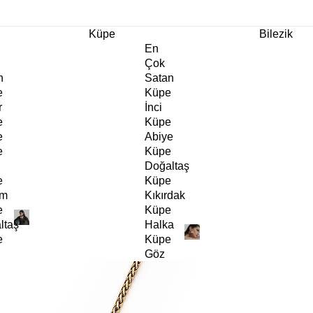
m Ürünlerde Geçerli
%30
İndirim •
2 Ürün ve Üzerine Sepette Ek %10
İndirim Fırsa
Küpe
Bilezik
En
Çok
n
Satan
e
Küpe
r
İnci
e
Küpe
e
Abiye
e
Küpe
Doğaltaş
e
Küpe
rm
Kıkırdak
e
Küpe
ltaş
Halka
e
Küpe
Göz
e
Küpe
er
Charm
e
Küpe
Klipsli