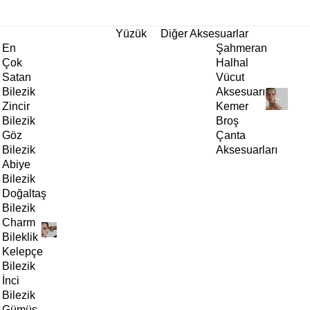
tı!
Yüzük
Diğer Aksesuarlar
En
Şahmeran
Çok
Halhal
Satan
Vücut
Bilezik
Aksesuarı
Zincir
Kemer
Bilezik
Broş
Göz
Çanta
Bilezik
Aksesuarları
Abiye
Bilezik
Doğaltaş
Bilezik
Charm
Bileklik
Kelepçe
Bilezik
İnci
Bilezik
Gümüş