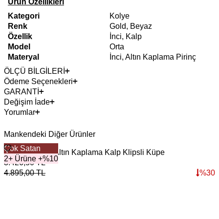
Ürün Özellikleri
Kategori
Kolye
Renk
Gold, Beyaz
Özellik
İnci, Kalp
Model
Orta
Materyal
İnci, Altın Kaplama Pirinç
ÖLÇÜ BİLGİLERİ
Ödeme Seçenekleri
GARANTİ
Değişim İade
Yorumlar
Mankendeki Diğer Ürünler
Çok Satan
Radiant Heart Altın Kaplama Kalp Klipsli Küpe
2+ Ürüne +%10
3.426,50
TL
4.895,00
TL
%
30