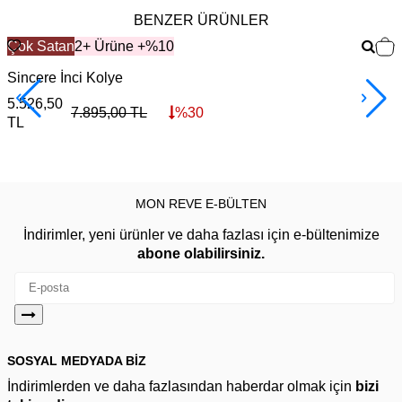
BENZER ÜRÜNLER
Çok Satan
2+ Ürüne +%10
Sincere İnci Kolye
S
5.526,50
1
7.895,00
TL
%
30
TL
MON REVE E-BÜLTEN
İndirimler, yeni ürünler ve daha fazlası için e-bültenimize
abone olabilirsiniz.
SOSYAL MEDYADA BİZ
İndirimlerden ve daha fazlasından haberdar olmak için
bizi