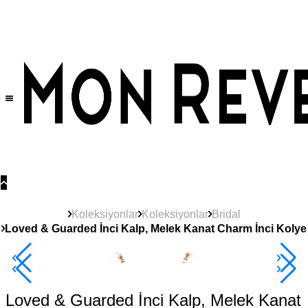
Tüm Ürünlerde Geçerli
%30
İndirim •
2 Ürün ve Üzerine Sepette Ek %10
İndirim Fırsatı!
Koleksiyonlar
Koleksiyonlar
Bridal
Loved & Guarded İnci Kalp, Melek Kanat Charm İnci Kolye
2+ Ürüne +%10
Loved & Guarded İnci Kalp, Melek Kanat