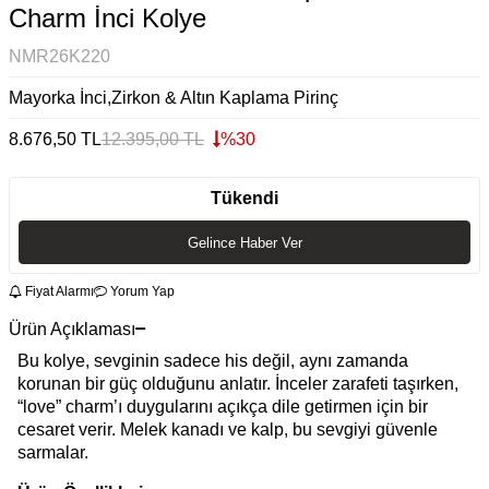
Charm İnci Kolye
NMR26K220
Mayorka İnci,Zirkon & Altın Kaplama Pirinç
8.676,50
TL
12.395,00
TL
%
30
Tükendi
Gelince Haber Ver
Fiyat Alarmı
Yorum Yap
Ürün Açıklaması
Bu kolye, sevginin sadece his değil, aynı zamanda
korunan bir güç olduğunu anlatır. İnceler zarafeti taşırken,
“love” charm’ı duygularını açıkça dile getirmen için bir
cesaret verir. Melek kanadı ve kalp, bu sevgiyi güvenle
sarmalar.