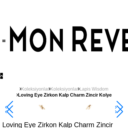
Tüm Ürünlerde Geçerli
%30
İndirim •
2 Ürün ve Üzerine Sepette Ek %10
İndirim Fırsatı!
Koleksiyonlar
Koleksiyonlar
Lapis Wisdom
Loving Eye Zirkon Kalp Charm Zincir Kolye
2+ Ürüne +%10
Loving Eye Zirkon Kalp Charm Zincir