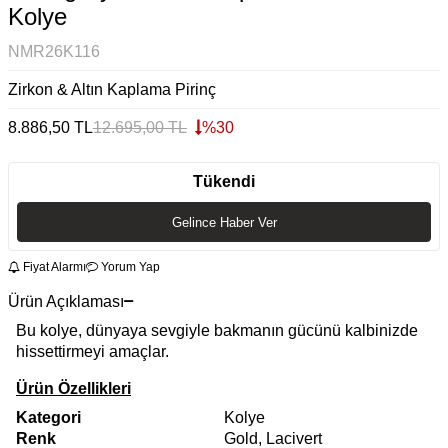
Kolye
NMR26K116
Zirkon & Altın Kaplama Pirinç
8.886,50
TL
12.695,00
TL
%
30
Tükendi
Gelince Haber Ver
Fiyat Alarmı
Yorum Yap
Ürün Açıklaması
Bu kolye, dünyaya sevgiyle bakmanın gücünü kalbinizde
hissettirmeyi amaçlar.
Ürün Özellikleri
Kategori
Kolye
Renk
Gold, Lacivert