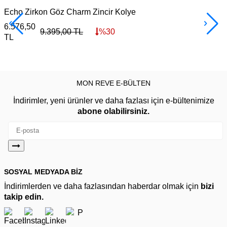
Echo Zirkon Göz Charm Zincir Kolye
6.576,50
3
9.395,00
TL
%
30
TL
MON REVE E-BÜLTEN
İndirimler, yeni ürünler ve daha fazlası için e-bültenimize
abone olabilirsiniz.
SOSYAL MEDYADA BİZ
İndirimlerden ve daha fazlasından haberdar olmak için
bizi
takip edin.