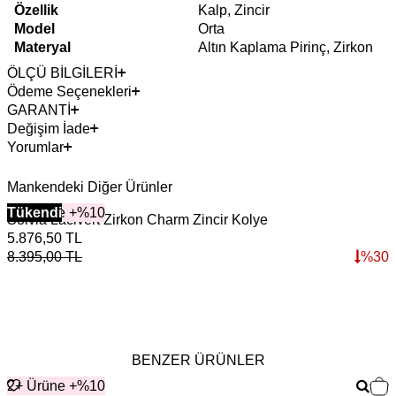
Özellik
Kalp, Zincir
Model
Orta
Materyal
Altın Kaplama Pirinç, Zirkon
ÖLÇÜ BİLGİLERİ
Ödeme Seçenekleri
GARANTİ
Değişim İade
Yorumlar
Mankendeki Diğer Ürünler
2+ Ürüne +%10
Tükendi
Solvia Lacivert Zirkon Charm Zincir Kolye
W
5.876,50
TL
6
8.395,00
TL
%
30
9
BENZER ÜRÜNLER
2+ Ürüne +%10