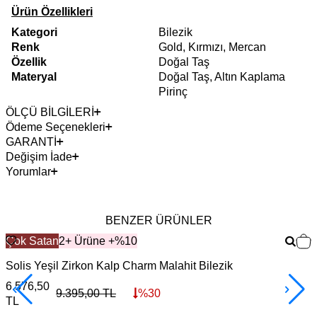
Ürün Özellikleri
Kategori
Bilezik
Renk
Gold, Kırmızı, Mercan
Özellik
Doğal Taş
Materyal
Doğal Taş, Altın Kaplama
Pirinç
ÖLÇÜ BİLGİLERİ
Ödeme Seçenekleri
GARANTİ
Değişim İade
Yorumlar
BENZER ÜRÜNLER
Çok Satan
2+ Ürüne +%10
Solis Yeşil Zirkon Kalp Charm Malahit Bilezik
C
6.576,50
6
9.395,00
TL
%
30
TL