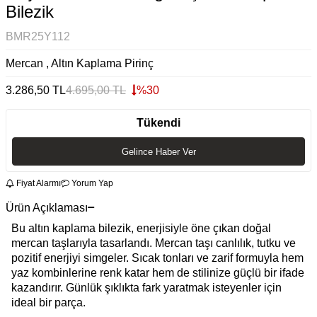
Bilezik
BMR25Y112
Mercan , Altın Kaplama Pirinç
3.286,50
TL
4.695,00
TL
%
30
Tükendi
Gelince Haber Ver
Fiyat Alarmı
Yorum Yap
Ürün Açıklaması
Bu altın kaplama bilezik, enerjisiyle öne çıkan doğal
mercan taşlarıyla tasarlandı. Mercan taşı canlılık, tutku ve
pozitif enerjiyi simgeler. Sıcak tonları ve zarif formuyla hem
yaz kombinlerine renk katar hem de stilinize güçlü bir ifade
kazandırır. Günlük şıklıkta fark yaratmak isteyenler için
ideal bir parça.