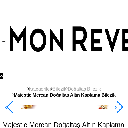
Tüm Ürünlerde Geçerli
%30
İndirim •
2 Ürün ve Üzerine Sepette Ek %10
İndirim Fırsatı!
Kategoriler
Bilezik
Doğaltaş Bilezik
Majestic Mercan Doğaltaş Altın Kaplama Bilezik
2+ Ürüne +%10
Majestic Mercan Doğaltaş Altın Kaplama