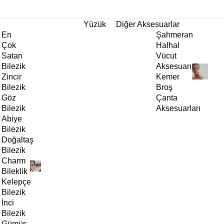
tı!
Yüzük
Diğer Aksesuarlar
En
Şahmeran
Çok
Halhal
Satan
Vücut
Bilezik
Aksesuarı
Zincir
Kemer
Bilezik
Broş
Göz
Çanta
Bilezik
Aksesuarları
Abiye
Bilezik
Doğaltaş
Bilezik
Charm
Bileklik
Kelepçe
Bilezik
İnci
Bilezik
Gümüş