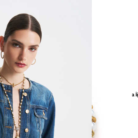
e
Küpe
üş
Gümüş
e
Küpe
a
Kalp
e
Küpe
Yonca
Küpe
nlar
Koleksiyonlar
Teenage
Mirage İnci Altın Kaplama Halka 