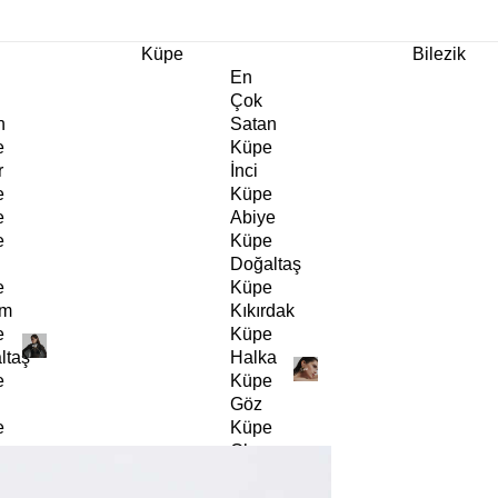
m Ürünlerde Geçerli
%30
İndirim •
2 Ürün ve Üzerine Sepette Ek %10
İndirim Fırsa
Küpe
Bilezik
En
Çok
n
Satan
e
Küpe
r
İnci
e
Küpe
e
Abiye
e
Küpe
Doğaltaş
e
Küpe
rm
Kıkırdak
e
Küpe
ltaş
Halka
e
Küpe
Göz
e
Küpe
er
Charm
e
Küpe
Klipsli