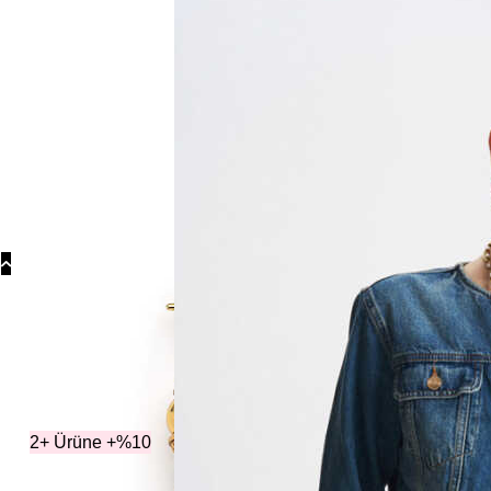
Koly
Güm
Koly
Yonc
Koly
Koleksiyo
2+ Ürüne +%10