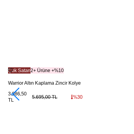
Çok Satan
2+ Ürüne +%10
Warrior Altın Kaplama Zincir Kolye
3.986,50
5.695,00
TL
%
30
TL