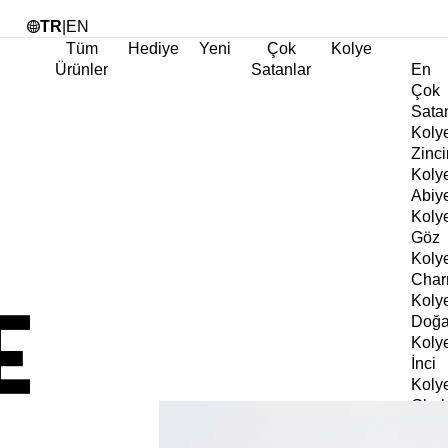
Tü
TR
|
EN
Tüm
Hediye
Yeni
Çok
Kolye
Ürünler
Satanlar
En
Çok
Sata
Koly
Zinci
Koly
Abiy
Koly
Göz
Koly
Cha
Koly
Doğa
Koly
İnci
Koly
Chok
Koly
Kalp