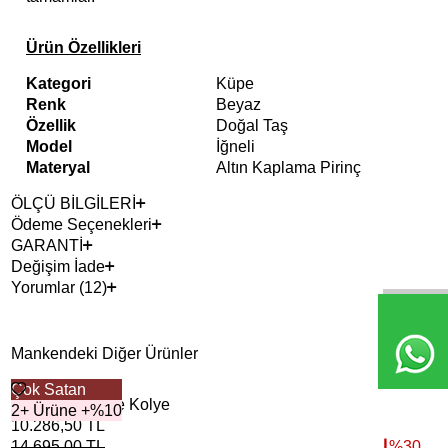
Ürün Özellikleri
Kategori
Küpe
Renk
Beyaz
Özellik
Doğal Taş
Model
İğneli
Materyal
Altın Kaplama Pirinç
ÖLÇÜ BİLGİLERİ
Ödeme Seçenekleri
GARANTİ
Değişim İade
Yorumlar (12)
Mankendeki Diğer Ürünler
Çok Satan
2+ 
Sirius İnci Abiye Kolye
Cry
2+ Ürüne +%10
10.286,50
TL
4.1
14.695,00
TL
%
30
5.8