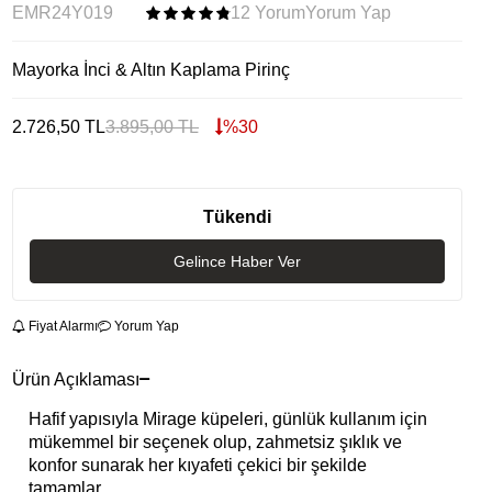
EMR24Y019
12 Yorum
Yorum Yap
Mayorka İnci & Altın Kaplama Pirinç
2.726,50
TL
3.895,00
TL
%
30
Tükendi
Gelince Haber Ver
Fiyat Alarmı
Yorum Yap
Ürün Açıklaması
Hafif yapısıyla Mirage küpeleri, günlük kullanım için
mükemmel bir seçenek olup, zahmetsiz şıklık ve
konfor sunarak her kıyafeti çekici bir şekilde
tamamlar.