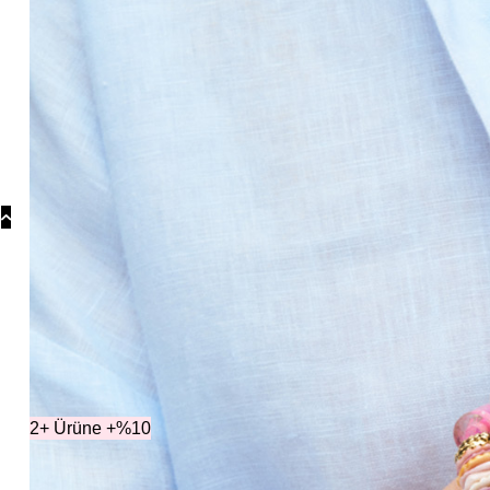
Koly
Güm
Koly
Yonc
Koly
Kategori
2+ Ürüne +%10