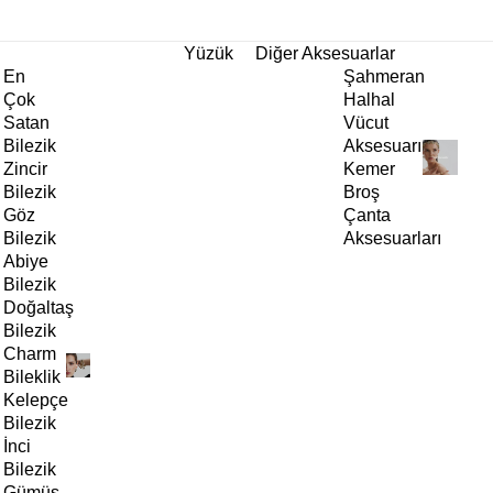
tı!
Yüzük
Diğer Aksesuarlar
En
Şahmeran
Çok
Halhal
Satan
Vücut
Bilezik
Aksesuarı
Zincir
Kemer
Bilezik
Broş
Göz
Çanta
Bilezik
Aksesuarları
Abiye
Bilezik
Doğaltaş
Bilezik
Charm
Bileklik
Kelepçe
Bilezik
İnci
Bilezik
Gümüş