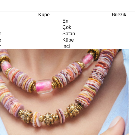
m Ürünlerde Geçerli
%30
İndirim •
2 Ürün ve Üzerine Sepette Ek %10
İndirim Fırsa
Küpe
Bilezik
En
Çok
n
Satan
e
Küpe
r
İnci
e
Küpe
e
Abiye
e
Küpe
Doğaltaş
e
Küpe
rm
Kıkırdak
e
Küpe
ltaş
Halka
e
Küpe
Göz
e
Küpe
er
Charm
e
Küpe
Klipsli