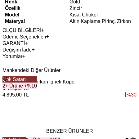
Renk
Gold
Özellik
Zincir
Model
Kısa, Choker
Materyal
Altın Kaplama Pirinç, Zirkon
ÖLÇÜ BİLGİLERİ
Ödeme Seçenekleri
GARANTİ
Değişim İade
Yorumlar
Mankendeki Diğer Ürünler
Çok Satan
Shimmer Link Zirkon İğneli Küpe
U
2+ Ürüne +%10
3.426,50
TL
3
4.895,00
TL
%
30
5
BENZER ÜRÜNLER