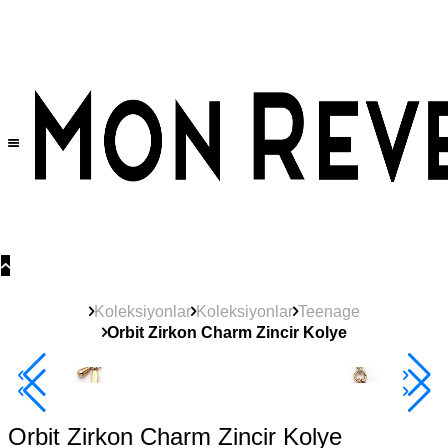
Tüm Ürünlerde Geçerli
%30
İndirim •
2 Ürün ve Üzerine Sepette Ek %10
İndirim Fırsatı!
Koleksiyonlar
Koleksiyonlar
Teenage
Orbit Zirkon Charm Zincir Kolye
Çok Satan
2+ Ürüne +%10
Orbit Zirkon Charm Zincir Kolye