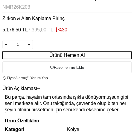
NMR26K203
Zirkon & Altın Kaplama Pirinç
5.176,50
TL
7.395,00
TL
%
30
Ürünü Hemen Al
Favorilerime Ekle
Fiyat Alarmı
Yorum Yap
Ürün Açıklaması
Bu parça, hayatın tam ortasında ışıkla dönüyormuşsun gibi
seni merkeze alır. Onu taktığında, çevrende olup biten her
şeyin ritmini hissetmen için seni kendi eksenine çeker.
Ürün Özellikleri
Kategori
Kolye