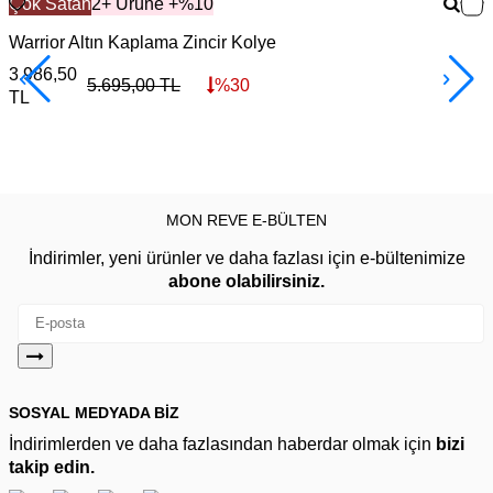
Çok Satan
2+ Ürüne +%10
Warrior Altın Kaplama Zincir Kolye
F
3.986,50
3
5.695,00
TL
%
30
TL
MON REVE E-BÜLTEN
İndirimler, yeni ürünler ve daha fazlası için e-bültenimize
abone olabilirsiniz.
SOSYAL MEDYADA BİZ
İndirimlerden ve daha fazlasından haberdar olmak için
bizi
takip edin.