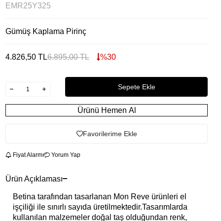
EMR25Y325
Gümüş Kaplama Pirinç
4.826,50
TL
6.895,00
TL
%
30
Sepete Ekle
Ürünü Hemen Al
Favorilerime Ekle
Fiyat Alarmı
Yorum Yap
Ürün Açıklaması
Betina tarafından tasarlanan Mon Reve ürünleri el
işçiliği ile sınırlı sayıda üretilmektedir.Tasarımlarda
kullanılan malzemeler doğal taş olduğundan renk,