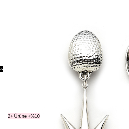
Koly
Güm
Koly
Yonc
Koly
Kategoril
2+ Ürüne +%10