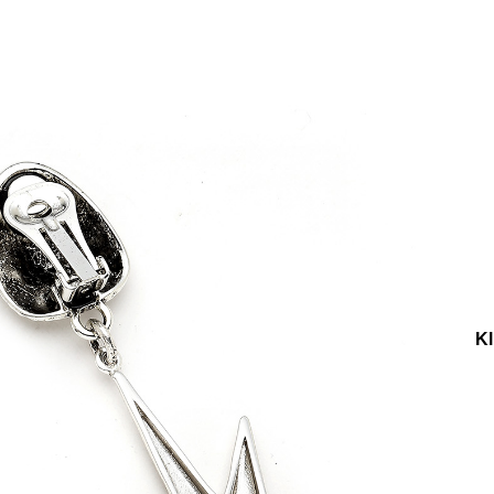
e
Küpe
üş
Gümüş
e
Küpe
a
Kalp
e
Küpe
Yonca
Küpe
er
Küpe
Gümüş Küpe
Orion Gümüş Kaplama Yıldız Charm Kl