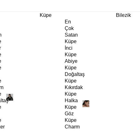
m Ürünlerde Geçerli
%30
İndirim •
2 Ürün ve Üzerine Sepette Ek %10
İndirim Fırsa
Küpe
Bilezik
En
Çok
n
Satan
e
Küpe
r
İnci
e
Küpe
e
Abiye
e
Küpe
Doğaltaş
e
Küpe
rm
Kıkırdak
e
Küpe
ltaş
Halka
e
Küpe
Göz
e
Küpe
er
Charm
e
Küpe
Klipsli