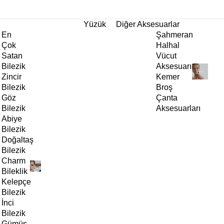
tı!
Yüzük
Diğer Aksesuarlar
En
Şahmeran
Çok
Halhal
Satan
Vücut
Bilezik
Aksesuarı
Zincir
Kemer
Bilezik
Broş
Göz
Çanta
Bilezik
Aksesuarları
Abiye
Bilezik
Doğaltaş
Bilezik
Charm
Bileklik
Kelepçe
Bilezik
İnci
Bilezik
Gümüş