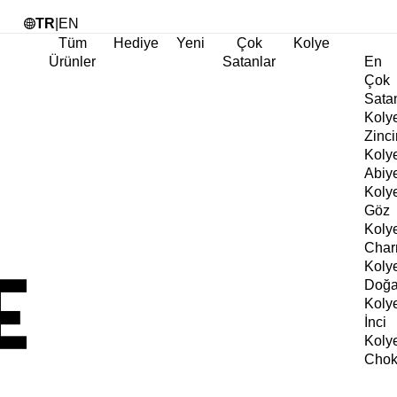
Tü
TR
|
EN
Tüm
Hediye
Yeni
Çok
Kolye
Ürünler
Satanlar
En
Çok
Sata
Koly
Zinci
Koly
Abiy
Koly
Göz
Koly
Cha
Koly
Doğa
Koly
İnci
Koly
Chok
Koly
Kalp