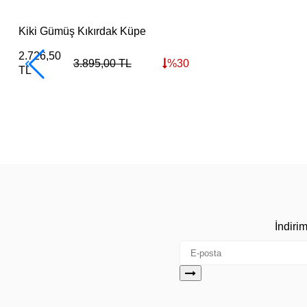
Çok Satan
2+ Ürüne +%10
Kiki Gümüş Kıkırdak Küpe
2.726,50
3.895,00
TL
%
30
TL
İndiri