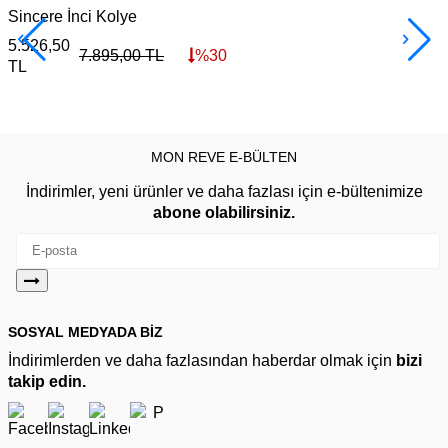
Sincere İnci Kolye
S
5.526,50
1
7.895,00
TL
%
30
TL
MON REVE E-BÜLTEN
İndirimler, yeni ürünler ve daha fazlası için e-bültenimize
abone olabilirsiniz.
SOSYAL MEDYADA BİZ
İndirimlerden ve daha fazlasından haberdar olmak için
bizi
takip edin.