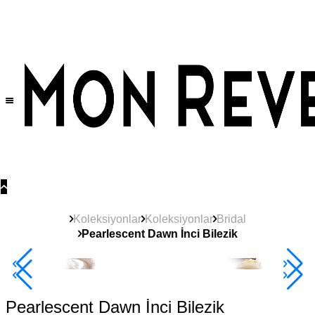
Tüm Ürünlerde Geçerli
%30
İndirim •
2 Ürün ve Üzerine Sepette Ek %10
İndirim Fırsatı!
Koleksiyonlar
Koleksiyonlar
Bridal
Pearlescent Dawn İnci Bilezik
2+ Ürüne +%10
Pearlescent Dawn İnci Bilezik