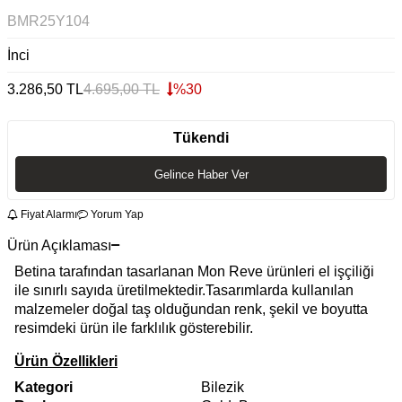
BMR25Y104
İnci
3.286,50
TL
4.695,00
TL
%
30
Tükendi
Gelince Haber Ver
Fiyat Alarmı
Yorum Yap
Ürün Açıklaması
Betina tarafından tasarlanan Mon Reve ürünleri el işçiliği
ile sınırlı sayıda üretilmektedir.Tasarımlarda kullanılan
malzemeler doğal taş olduğundan renk, şekil ve boyutta
resimdeki ürün ile farklılık gösterebilir.
Ürün Özellikleri
Kategori
Bilezik