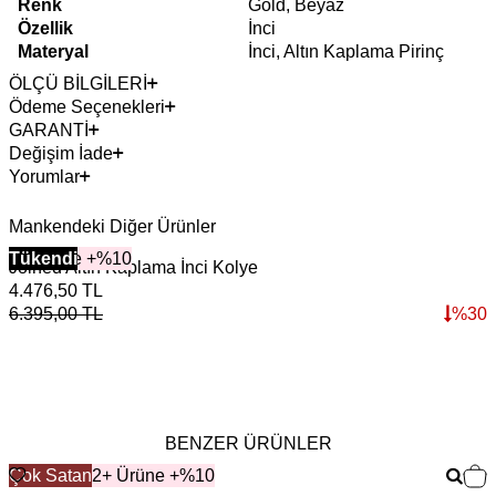
Renk
Gold, Beyaz
Özellik
İnci
Materyal
İnci, Altın Kaplama Pirinç
ÖLÇÜ BİLGİLERİ
Ödeme Seçenekleri
GARANTİ
Değişim İade
Yorumlar
Mankendeki Diğer Ürünler
2+ Ürüne +%10
Tükendi
Joined Altın Kaplama İnci Kolye
L
4.476,50
TL
3
6.395,00
TL
%
30
5
BENZER ÜRÜNLER
Çok Satan
2+ Ürüne +%10