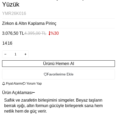
Yüzük
YMR26K016
Zirkon & Altın Kaplama Pirinç
3.076,50
TL
4.395,00
TL
%
30
14
16
Ürünü Hemen Al
Favorilerime Ekle
Fiyat Alarmı
Yorum Yap
Ürün Açıklaması
Saflık ve zarafetin birleşimini simgeler. Beyaz taşların
berrak ışığı, altın formun gücüyle birleşerek sana hem
netlik hem de güç verir.