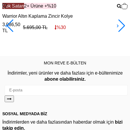
Çok Satan
2+ Ürüne +%10
Warrior Altın Kaplama Zincir Kolye
F
3.986,50
3
5.695,00
TL
%
30
TL
MON REVE E-BÜLTEN
İndirimler, yeni ürünler ve daha fazlası için e-bültenimize
abone olabilirsiniz.
SOSYAL MEDYADA BİZ
İndirimlerden ve daha fazlasından haberdar olmak için
bizi
takip edin.