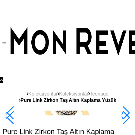
Tüm Ürünlerde Geçerli
%30
İndirim •
2 Ürün ve Üzerine Sepette Ek %10
İndirim Fırsatı!
Koleksiyonlar
Koleksiyonlar
Teenage
Pure Link Zirkon Taş Altın Kaplama Yüzük
2+ Ürüne +%10
Pure Link Zirkon Taş Altın Kaplama