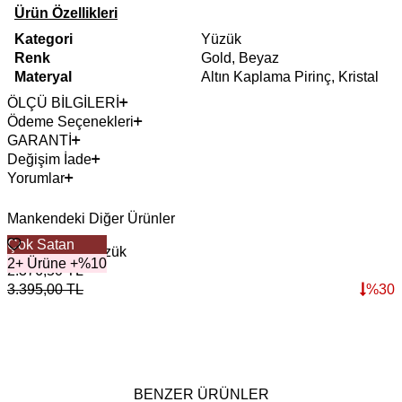
Ürün Özellikleri
Kategori
Yüzük
Renk
Gold, Beyaz
Materyal
Altın Kaplama Pirinç, Kristal
ÖLÇÜ BİLGİLERİ
Ödeme Seçenekleri
GARANTİ
Değişim İade
Yorumlar
Mankendeki Diğer Ürünler
Çok Satan
Crystal Link Yüzük
S
2+ Ürüne +%10
2.376,50
TL
3
3.395,00
TL
%
30
4
BENZER ÜRÜNLER