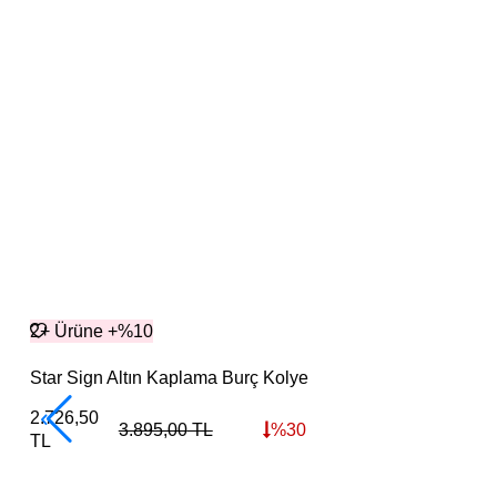
2+ Ürüne +%10
Star Sign Altın Kaplama Burç Kolye
2.726,50
3.895,00
TL
%
30
TL