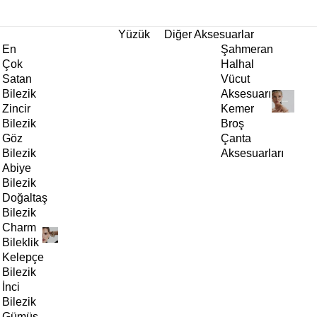
tı!
Yüzük
Diğer Aksesuarlar
En
Şahmeran
Çok
Halhal
Satan
Vücut
Bilezik
Aksesuarı
Zincir
Kemer
Bilezik
Broş
Göz
Çanta
Bilezik
Aksesuarları
Abiye
Bilezik
Doğaltaş
Bilezik
Charm
Bileklik
Kelepçe
Bilezik
İnci
Bilezik
Gümüş