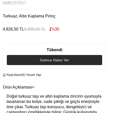
NMR25Y017
Turkuaz, Altın Kaplama Pirinç
4.826,50
TL
6.895,00
TL
%
30
Tükendi
Gelince Haber Ver
Fiyat Alarmı
Yorum Yap
Ürün Açıklaması
Doğal turkuaz taşı ve altın kaplama zincirin uyumuyla
tasarlanan bu kolye, sade şıklığı ve güçlü enerjisiyle
öne çıkar. Turkuaz taşı koruyucu, dengeleyici ve
canlandırıcı özellikleriyle bilinir. Günlük kullanımda