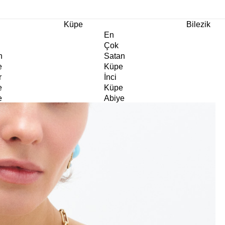
m Ürünlerde Geçerli
%30
İndirim •
2 Ürün ve Üzerine Sepette Ek %10
İndirim Fırsa
Küpe
Bilezik
En
Çok
n
Satan
e
Küpe
r
İnci
e
Küpe
e
Abiye
e
Küpe
Doğaltaş
e
Küpe
rm
Kıkırdak
e
Küpe
ltaş
Halka
e
Küpe
Göz
e
Küpe
er
Charm
e
Küpe
Klipsli