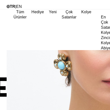
Tü
TR
|
EN
Tüm
Hediye
Yeni
Çok
Kolye
Ürünler
Satanlar
En
Çok
Sata
Koly
Zinci
Koly
Abiy
Koly
Göz
Koly
Cha
Koly
Doğa
Koly
İnci
Koly
Chok
Koly
Kalp