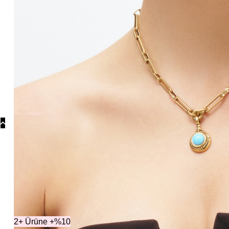
Koly
Güm
Koly
Yonc
Koly
Kategoriler
2+ Ürüne +%10