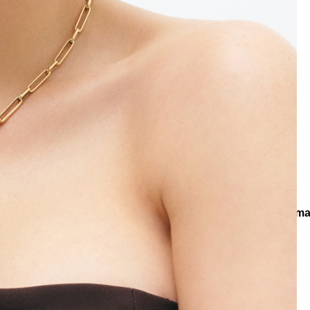
e
Küpe
üş
Gümüş
e
Küpe
a
Kalp
e
Küpe
Yonca
Küpe
Kolye
Zincir Kolye
Shielded Turkuaz Doğal Taş Altın Kaplama