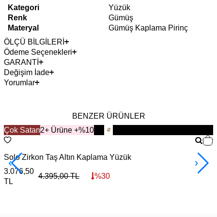
Kategori
Yüzük
Renk
Gümüş
Materyal
Gümüş Kaplama Pirinç
ÖLÇÜ BİLGİLERİ
Ödeme Seçenekleri
GARANTİ
Değişim İade
Yorumlar
BENZER ÜRÜNLER
Çok Satan
YENİ
2+ Ürüne +%10
Solo Zirkon Taş Altın Kaplama Yüzük
V
3.076,50
4
4.395,00
TL
%
30
TL