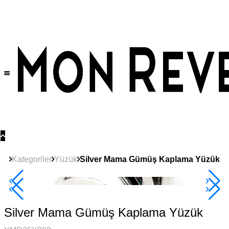
Tüm Ürünlerde Geçerli
%30
İndirim •
2 Ürün ve Üzerine Sepette Ek %10
İndirim Fırsatı!
Kategoriler
Yüzük
Silver Mama Gümüş Kaplama Yüzük
Çok Satan
2+ Ürüne +%10
Silver Mama Gümüş Kaplama Yüzük