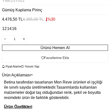
YMR25Y002
Gümüş Kaplama Pirinç
4.476,50
TL
6.395,00
TL
%
30
12
14
16
Ürünü Hemen Al
Favorilerime Ekle
Fiyat Alarmı
Yorum Yap
Ürün Açıklaması
Betina tarafından tasarlanan Mon Reve ürünleri el işçiliği
ile sınırlı sayıda üretilmektedir.Tasarımlarda kullanılan
malzemeler doğal taş olduğundan renk, şekil ve boyutta
resimdeki ürün ile farklılık gösterebilir.
Ürün Özellikleri