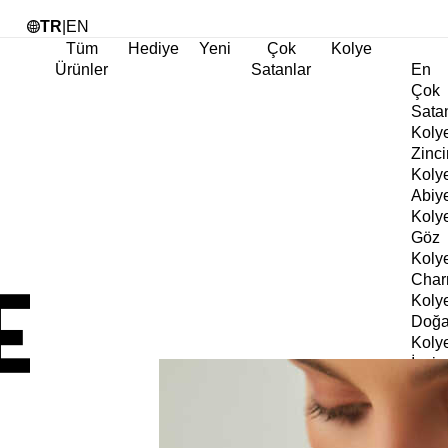
Tü
TR
|
EN
Tüm
Hediye
Yeni
Çok
Kolye
Ürünler
Satanlar
En
Çok
Sata
Koly
Zinci
Koly
Abiy
Koly
Göz
Koly
Cha
Koly
Doğa
Koly
İnci
Koly
Chok
Koly
Kalp