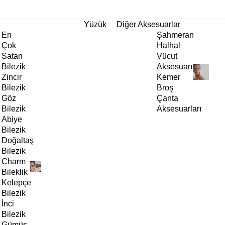
tı!
Yüzük
Diğer Aksesuarlar
En
Şahmeran
Çok
Halhal
Satan
Vücut
Bilezik
Aksesuarı
Zincir
Kemer
Bilezik
Broş
Göz
Çanta
Bilezik
Aksesuarları
Abiye
Bilezik
Doğaltaş
Bilezik
Charm
Bileklik
Kelepçe
Bilezik
İnci
Bilezik
Gümüş