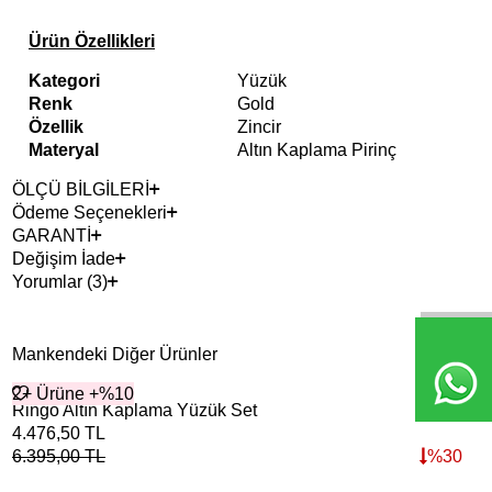
Ürün Özellikleri
Kategori
Yüzük
Renk
Gold
Özellik
Zincir
Materyal
Altın Kaplama Pirinç
ÖLÇÜ BİLGİLERİ
Ödeme Seçenekleri
GARANTİ
Değişim İade
Yorumlar (3)
Mankendeki Diğer Ürünler
2+ Ürüne +%10
Çok
Ringo Altın Kaplama Yüzük Set
Ima
2+ 
4.476,50
TL
3.9
6.395,00
TL
%
30
5.6