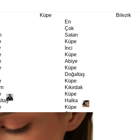
m Ürünlerde Geçerli
%30
İndirim •
2 Ürün ve Üzerine Sepette Ek %10
İndirim Fırsa
Küpe
Bilezik
En
Çok
n
Satan
e
Küpe
r
İnci
e
Küpe
e
Abiye
e
Küpe
Doğaltaş
e
Küpe
rm
Kıkırdak
e
Küpe
ltaş
Halka
e
Küpe
Göz
e
Küpe
er
Charm
e
Küpe
Klipsli