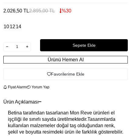
2.026,50
TL
2.895,00
TL
%
30
10
12
14
Sepete Ekle
Ürünü Hemen Al
Favorilerime Ekle
Fiyat Alarmı
Yorum Yap
Ürün Açıklaması
Betina tarafından tasarlanan Mon Reve ürünleri el
işçiliği ile sınırlı sayıda üretilmektedir.Tasarımlarda
kullanılan malzemeler doğal taş olduğundan renk,
şekil ve boyutta resimdeki ürün ile farklılık gösterebilir.