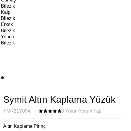
Bilezik
Kalp
Bilezik
Erkek
Bilezik
Yonca
Bilezik
ük
Symit Altın Kaplama Yüzük
YMR21Y004
3 Yorum
Yorum Yap
Altın Kaplama Pirinç