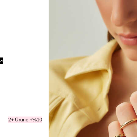
Koly
Güm
Koly
Yonc
Koly
K
2+ Ürüne +%10