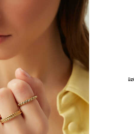
e
Küpe
üş
Gümüş
e
Küpe
a
Kalp
e
Küpe
Yonca
Küpe
oleksiyonlar
Koleksiyonlar
Teenage
Symit Altın Kaplama Yüz