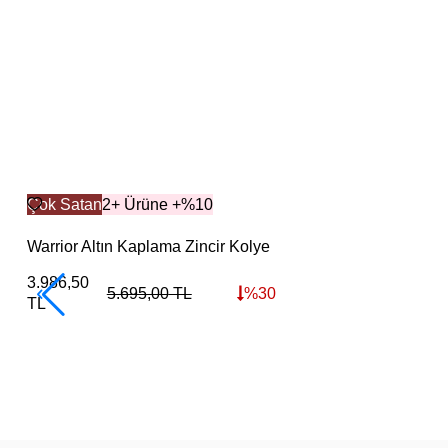
Çok Satan
2+ Ürüne +%10
Warrior Altın Kaplama Zincir Kolye
3.986,50
5.695,00
TL
%
30
TL