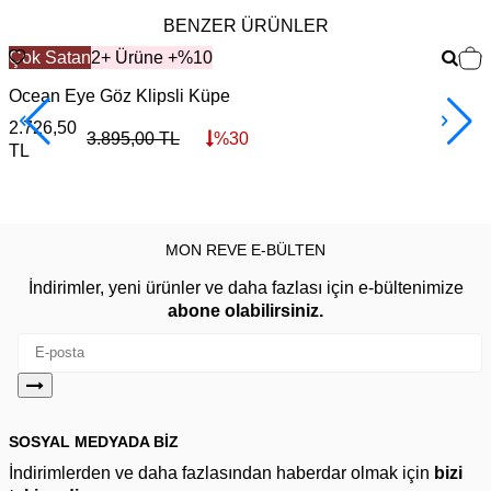
BENZER ÜRÜNLER
Çok Satan
2+ Ürüne +%10
Ocean Eye Göz Klipsli Küpe
D
2.726,50
4
3.895,00
TL
%
30
TL
MON REVE E-BÜLTEN
İndirimler, yeni ürünler ve daha fazlası için e-bültenimize
abone olabilirsiniz.
SOSYAL MEDYADA BİZ
İndirimlerden ve daha fazlasından haberdar olmak için
bizi