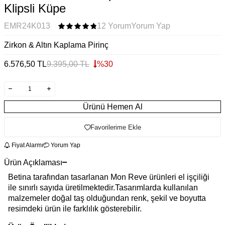
Klipsli Küpe
EMR24K013
12 Yorum
Yorum Yap
Zirkon & Altın Kaplama Pirinç
6.576,50
TL
9.395,00
TL
%
30
Ürünü Hemen Al
Favorilerime Ekle
Fiyat Alarmı
Yorum Yap
Ürün Açıklaması
Betina tarafından tasarlanan Mon Reve ürünleri el işçiliği
ile sınırlı sayıda üretilmektedir.Tasarımlarda kullanılan
malzemeler doğal taş olduğundan renk, şekil ve boyutta
resimdeki ürün ile farklılık gösterebilir.