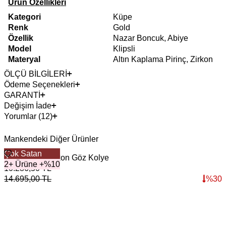
Ürün Özellikleri
Kategori
Küpe
Renk
Gold
Özellik
Nazar Boncuk, Abiye
Model
Klipsli
Materyal
Altın Kaplama Pirinç, Zirkon
ÖLÇÜ BİLGİLERİ
Ödeme Seçenekleri
GARANTİ
Değişim İade
Yorumlar (12)
Mankendeki Diğer Ürünler
Çok Satan
Mother Fire Zirkon Göz Kolye
2+ Ürüne +%10
10.286,50
TL
14.695,00
TL
%
30