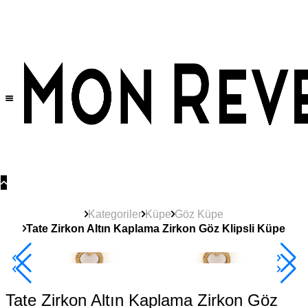
Tüm Ürünlerde Geçerli
%30
İndirim •
2 Ürün ve Üzerine Sepette Ek %10
İndirim Fırsatı!
Kategoriler
Küpe
Göz Küpe
Tate Zirkon Altın Kaplama Zirkon Göz Klipsli Küpe
2+ Ürüne +%10
Tate Zirkon Altın Kaplama Zirkon Göz