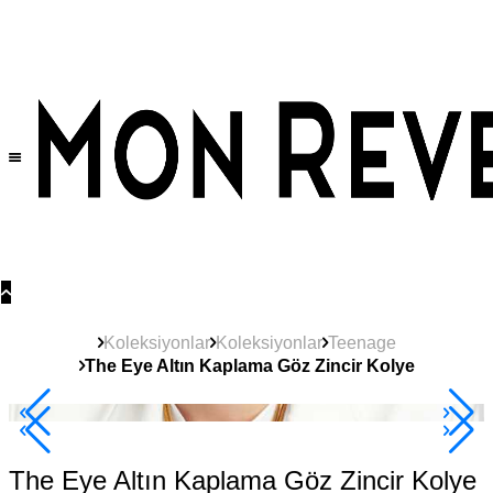
Tüm Ürünlerde Geçerli
%30
İndirim •
2 Ürün ve Üzerine Sepette Ek %10
İndirim Fırsatı!
Koleksiyonlar
Koleksiyonlar
Teenage
The Eye Altın Kaplama Göz Zincir Kolye
2+ Ürüne +%10
The Eye Altın Kaplama Göz Zincir Kolye