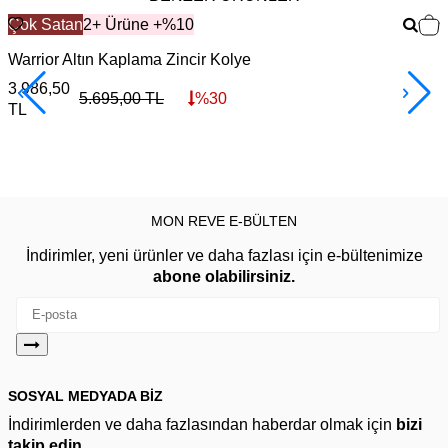
Çok Satan
2+ Ürüne +%10
Warrior Altın Kaplama Zincir Kolye
F
3.986,50
3
5.695,00
TL
%
30
TL
MON REVE E-BÜLTEN
İndirimler, yeni ürünler ve daha fazlası için e-bültenimize
abone olabilirsiniz.
SOSYAL MEDYADA BİZ
İndirimlerden ve daha fazlasından haberdar olmak için
bizi
takip edin.