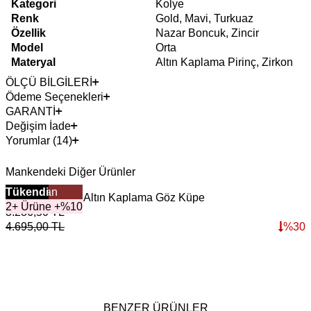
Kategori
Kolye
Renk
Gold, Mavi, Turkuaz
Özellik
Nazar Boncuk, Zincir
Model
Orta
Materyal
Altın Kaplama Pirinç, Zirkon
ÖLÇÜ BİLGİLERİ
Ödeme Seçenekleri
GARANTİ
Değişim İade
Yorumlar (14)
Mankendeki Diğer Ürünler
Çok Satan
Tükendi
The Eye Zirkon Altın Kaplama Göz Küpe
2+ Ürüne +%10
3.286,50
TL
4.695,00
TL
%
30
BENZER ÜRÜNLER