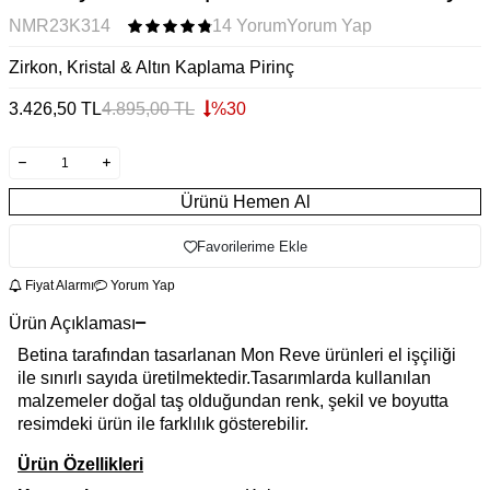
NMR23K314
14 Yorum
Yorum Yap
Zirkon, Kristal & Altın Kaplama Pirinç
3.426,50
TL
4.895,00
TL
%
30
Ürünü Hemen Al
Favorilerime Ekle
Fiyat Alarmı
Yorum Yap
Ürün Açıklaması
Betina tarafından tasarlanan Mon Reve ürünleri el işçiliği
ile sınırlı sayıda üretilmektedir.Tasarımlarda kullanılan
malzemeler doğal taş olduğundan renk, şekil ve boyutta
resimdeki ürün ile farklılık gösterebilir.
Ürün Özellikleri