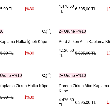
4.476,50
95,00
TL
%
30
6.395,00
TL
TL
10
2+ Ürüne +%10
 Kaplama Halka İğneli Küpe
Pord Zirkon Altın Kaplama Kl
4.126,50
95,00
TL
%
30
5.895,00
TL
TL
 Ürüne +%10
2+ Ürüne +%10
n Kaplama Zirkon Halka Küpe
Doreen Zirkon Altın Kaplama 
Küpe
95,00
TL
%
30
4.476,50
6.395,00
TL
TL