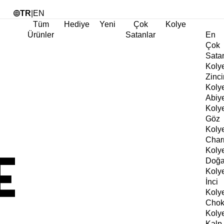
Tü
TR
|
EN
Tüm
Hediye
Yeni
Çok
Kolye
Ürünler
Satanlar
En
Çok
Sata
Koly
Zinci
Koly
Abiy
Koly
Göz
Koly
Cha
Koly
Doğa
Koly
İnci
Koly
Chok
Koly
Kalp