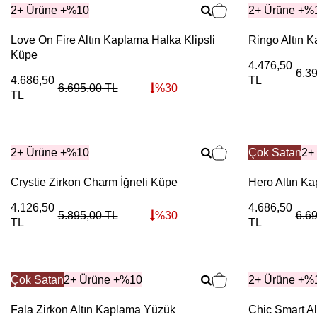
2+ Ürüne +%10
2+ Ürüne +%
Love On Fire Altın Kaplama Halka Klipsli
Ringo Altın 
Küpe
4.476,50
6.3
4.686,50
TL
6.695,00
TL
%
30
TL
2+ Ürüne +%10
Çok Satan
2+
Crystie Zirkon Charm İğneli Küpe
Hero Altın Ka
4.126,50
4.686,50
5.895,00
TL
%
30
6.6
TL
TL
Çok Satan
2+ Ürüne +%10
2+ Ürüne +%
Fala Zirkon Altın Kaplama Yüzük
Chic Smart Al