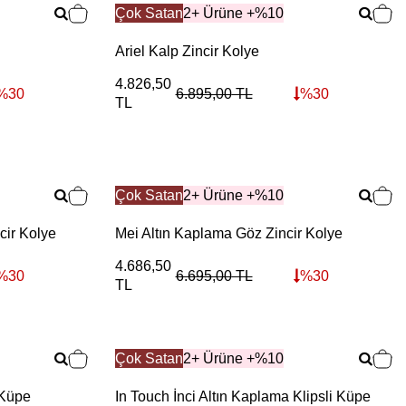
Çok Satan
2+ Ürüne +%10
Ariel Kalp Zincir Kolye
4.826,50
%
30
6.895,00
TL
%
30
TL
Çok Satan
2+ Ürüne +%10
cir Kolye
Mei Altın Kaplama Göz Zincir Kolye
4.686,50
%
30
6.695,00
TL
%
30
TL
Çok Satan
2+ Ürüne +%10
 Küpe
In Touch İnci Altın Kaplama Klipsli Küpe