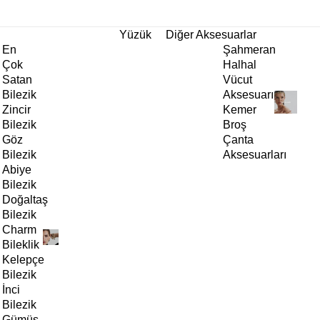
tı!
Yüzük
Diğer Aksesuarlar
En
Şahmeran
Çok
Halhal
Satan
Vücut
Bilezik
Aksesuarı
Zincir
Kemer
Bilezik
Broş
Göz
Çanta
Bilezik
Aksesuarları
Abiye
Bilezik
Doğaltaş
Bilezik
Charm
Bileklik
Kelepçe
Bilezik
İnci
Bilezik
Gümüş