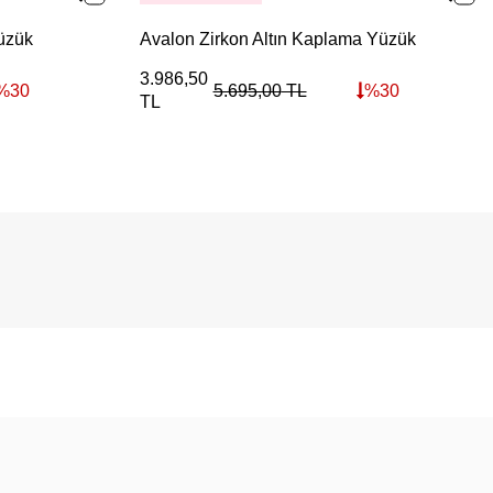
Yüzük
Avalon Zirkon Altın Kaplama Yüzük
3.986,50
%
30
5.695,00
TL
%
30
TL