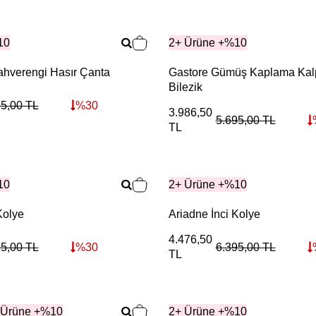
10
2+ Ürüne +%10
ahverengi Hasır Çanta
Gastore Gümüş Kaplama Kalp
Bilezik
95,00
TL
%
30
3.986,50
5.695,00
TL
TL
10
2+ Ürüne +%10
Kolye
Ariadne İnci Kolye
4.476,50
95,00
TL
%
30
6.395,00
TL
TL
 Ürüne +%10
2+ Ürüne +%10