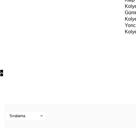
Koly
Güm
Koly
Yonc
Koly