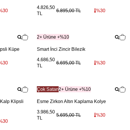
4.826,50
%
30
6.895,00
TL
%
30
TL
2+ Ürüne +%10
ipsli Küpe
Smart İnci Zincir Bilezik
4.686,50
%
30
6.695,00
TL
%
30
TL
Çok Satan
2+ Ürüne +%10
Kalp Klipsli
Esme Zirkon Altın Kaplama Kolye
3.986,50
5.695,00
TL
%
30
TL
%
30