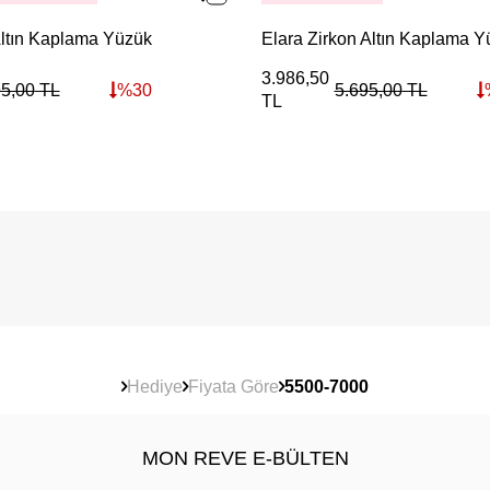
Altın Kaplama Yüzük
Elara Zirkon Altın Kaplama 
3.986,50
95,00
TL
%
30
5.695,00
TL
TL
Hediye
Fiyata Göre
5500-7000
MON REVE E-BÜLTEN