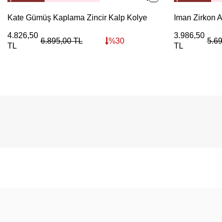
Kate Gümüş Kaplama Zincir Kalp Kolye
Iman Zirkon 
4.826,50
3.986,50
6.895,00
TL
%
30
5.6
TL
TL