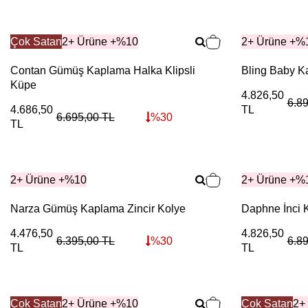
Çok Satan
2+ Ürüne +%10
2+ Ürüne +%
Contan Gümüş Kaplama Halka Klipsli
Bling Baby K
Küpe
4.826,50
6.8
4.686,50
TL
6.695,00
TL
%
30
TL
2+ Ürüne +%10
2+ Ürüne +%
Narza Gümüş Kaplama Zincir Kolye
Daphne İnci 
4.476,50
4.826,50
6.395,00
TL
%
30
6.8
TL
TL
Çok Satan
2+ Ürüne +%10
Çok Satan
2+