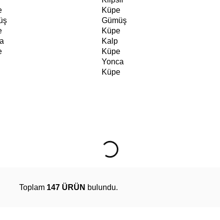
e
Küpe
üş
Gümüş
e
Küpe
a
Kalp
e
Küpe
Yonca
Küpe
Toplam
147 ÜRÜN
bulundu.