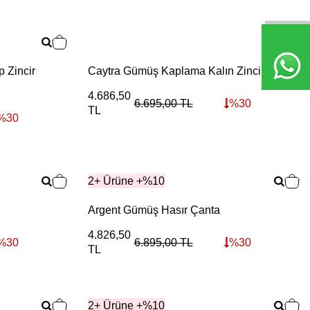
2+ Ürüne +%10
 Zincir
Caytra Gümüş Kaplama Kalın Zincir Kolye
4.686,50
6.695,00
TL
%
30
TL
%
30
2+ Ürüne +%10
Argent Gümüş Hasır Çanta
4.826,50
%
30
6.895,00
TL
%
30
TL
2+ Ürüne +%10