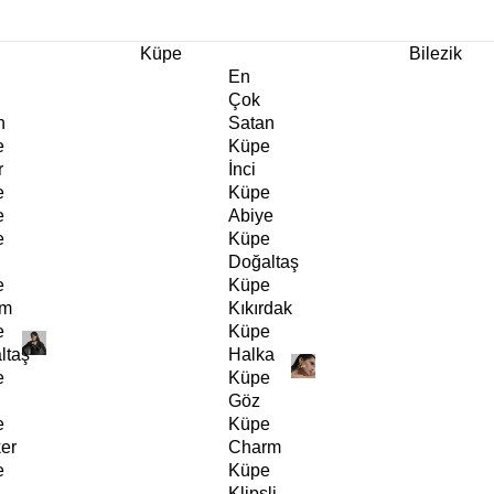
m Ürünlerde Geçerli
%30
İndirim •
2 Ürün ve Üzerine Sepette Ek %10
İndirim Fırsa
Küpe
Bilezik
En
Çok
n
Satan
e
Küpe
r
İnci
e
Küpe
e
Abiye
e
Küpe
Doğaltaş
e
Küpe
rm
Kıkırdak
e
Küpe
ltaş
Halka
e
Küpe
Göz
e
Küpe
er
Charm
e
Küpe
Klipsli