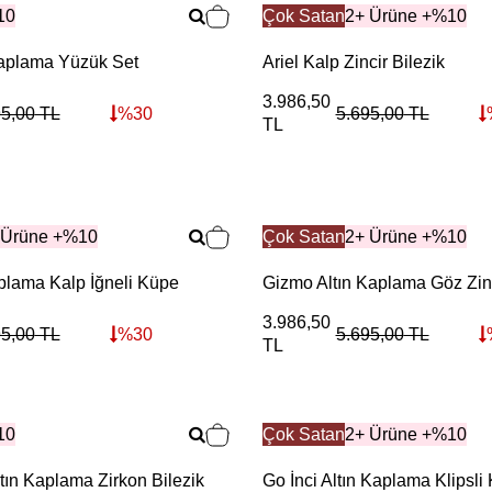
10
Çok Satan
2+ Ürüne +%10
Kaplama Yüzük Set
Ariel Kalp Zincir Bilezik
3.986,50
95,00
TL
%
30
5.695,00
TL
TL
 Ürüne +%10
Çok Satan
2+ Ürüne +%10
plama Kalp İğneli Küpe
Gizmo Altın Kaplama Göz Zin
3.986,50
95,00
TL
%
30
5.695,00
TL
TL
10
Çok Satan
2+ Ürüne +%10
tın Kaplama Zirkon Bilezik
Go İnci Altın Kaplama Klipsli