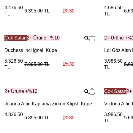
4.476,50
4.686,50
6.395,00
TL
%
30
6.6
TL
TL
Çok Satan
2+ Ürüne +%10
2+ Ürüne +%
Duchess İnci İğneli Küpe
Lol Göz Altın
5.526,50
3.986,50
7.895,00
TL
%
30
5.6
TL
TL
2+ Ürüne +%10
Çok Satan
2+
Joanna Altın Kaplama Zirkon Klipsli Küpe
Victoria Altı
4.826,50
3.986,50
6.895,00
TL
%
30
5.6
TL
TL