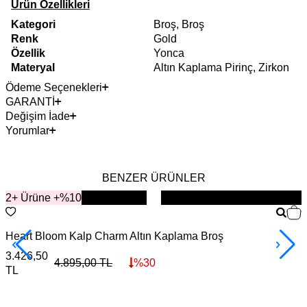
Ürün Özellikleri
Kategori
Broş, Broş
Renk
Gold
Özellik
Yonca
Materyal
Altın Kaplama Pirinç, Zirkon
Ödeme Seçenekleri
GARANTİ
Değişim İade
Yorumlar
BENZER ÜRÜNLER
2+ Ürüne +%10
YENİ
Heart Bloom Kalp Charm Altın Kaplama Broş
L
3.426,50
3
4.895,00
TL
%
30
TL