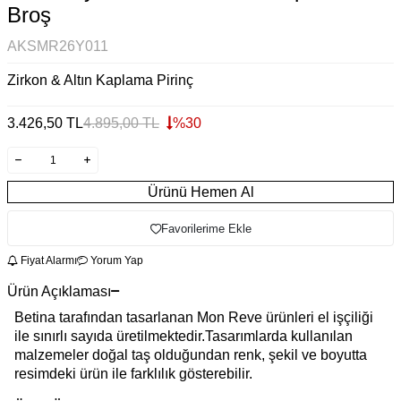
Broş
AKSMR26Y011
Zirkon & Altın Kaplama Pirinç
3.426,50
TL
4.895,00
TL
%
30
Ürünü Hemen Al
Favorilerime Ekle
Fiyat Alarmı
Yorum Yap
Ürün Açıklaması
Betina tarafından tasarlanan Mon Reve ürünleri el işçiliği
ile sınırlı sayıda üretilmektedir.Tasarımlarda kullanılan
malzemeler doğal taş olduğundan renk, şekil ve boyutta
resimdeki ürün ile farklılık gösterebilir.