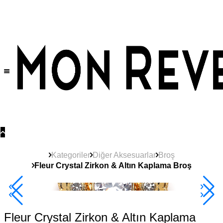
Tüm Ürünlerde Geçerli
%30
İndirim •
2 Ürün ve Üzerine Sepette Ek %10
İndirim Fırsatı!
Kategoriler
Diğer Aksesuarlar
Broş
Fleur Crystal Zirkon & Altın Kaplama Broş
Yeni
Ürün
2+ Ürüne +%10
Fleur Crystal Zirkon & Altın Kaplama