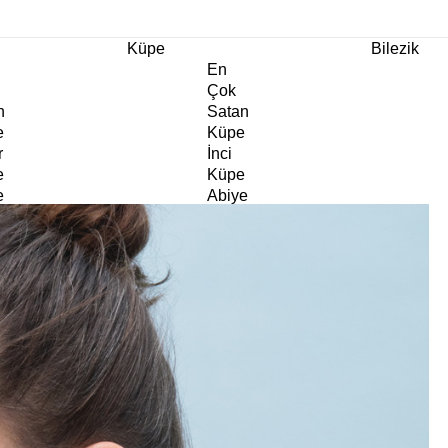
m Ürünlerde Geçerli
%30
İndirim •
2 Ürün ve Üzerine Sepette Ek %10
İndirim Fırsa
Küpe
Bilezik
En
Çok
n
Satan
e
Küpe
r
İnci
e
Küpe
e
Abiye
e
Küpe
Doğaltaş
e
Küpe
rm
Kıkırdak
e
Küpe
ltaş
Halka
e
Küpe
Göz
e
Küpe
er
Charm
e
Küpe
Klipsli