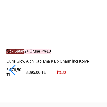
Çok Satan
2+ Ürüne +%10
Quite Glow Altın Kaplama Kalp Charm İnci Kolye
5.876,50
8.395,00
TL
%
30
TL