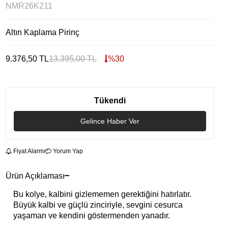
NMR26K211
Altın Kaplama Pirinç
9.376,50
TL
13.395,00
TL
%
30
Tükendi
Gelince Haber Ver
Fiyat Alarmı
Yorum Yap
Ürün Açıklaması
Bu kolye, kalbini gizlememen gerektiğini hatırlatır.
Büyük kalbi ve güçlü zinciriyle, sevgini cesurca
yaşaman ve kendini göstermenden yanadır.