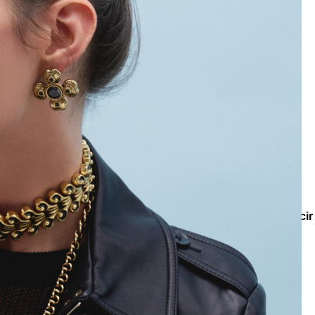
e
Küpe
üş
Gümüş
e
Küpe
a
Kalp
e
Küpe
Yonca
Küpe
siyonlar
Koleksiyonlar
Lumina
Bold Heart Kalp Charm Zincir