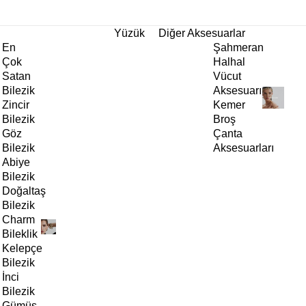
tı!
Yüzük
Diğer Aksesuarlar
En
Şahmeran
Çok
Halhal
Satan
Vücut
Bilezik
Aksesuarı
Zincir
Kemer
Bilezik
Broş
Göz
Çanta
Bilezik
Aksesuarları
Abiye
Bilezik
Doğaltaş
Bilezik
Charm
Bileklik
Kelepçe
Bilezik
İnci
Bilezik
Gümüş