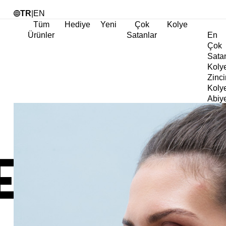
Tü
TR
|
EN
Tüm
Hediye
Yeni
Çok
Kolye
Ürünler
Satanlar
En
Çok
Sata
Koly
Zinci
Koly
Abiy
Koly
Göz
Koly
Cha
Koly
Doğa
Koly
İnci
Koly
Chok
Koly
Kalp