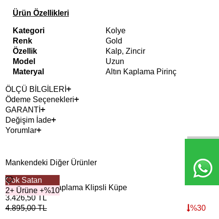
Ürün Özellikleri
Kategori
Kolye
Renk
Gold
Özellik
Kalp, Zincir
Model
Uzun
Materyal
Altın Kaplama Pirinç
ÖLÇÜ BİLGİLERİ
Ödeme Seçenekleri
GARANTİ
Değişim İade
Yorumlar
Mankendeki Diğer Ürünler
Çok Satan
2+ 
Tük
Banana Altın Kaplama Klipsli Küpe
Twi
2+ Ürüne +%10
3.426,50
TL
6.5
4.895,00
TL
%
30
9.3