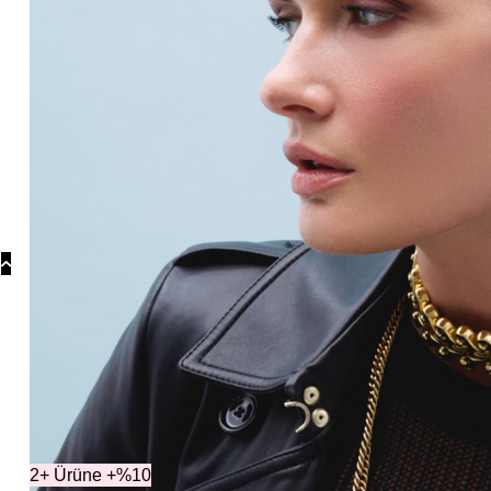
Koly
Güm
Koly
Yonc
Koly
Kolek
2+ Ürüne +%10