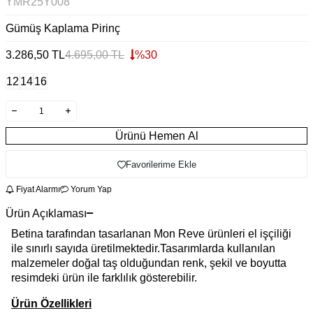
YMR25Y008
Gümüş Kaplama Pirinç
3.286,50
TL
4.695,00
TL
%
30
12
14
16
Ürünü Hemen Al
Favorilerime Ekle
Fiyat Alarmı
Yorum Yap
Ürün Açıklaması
Betina tarafından tasarlanan Mon Reve ürünleri el işçiliği
ile sınırlı sayıda üretilmektedir.Tasarımlarda kullanılan
malzemeler doğal taş olduğundan renk, şekil ve boyutta
resimdeki ürün ile farklılık gösterebilir.
Ürün Özellikleri