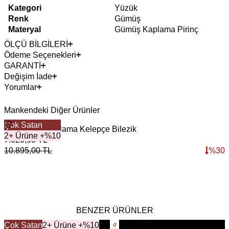
Kategori
Yüzük
Renk
Gümüş
Materyal
Gümüş Kaplama Pirinç
ÖLÇÜ BİLGİLERİ
Ödeme Seçenekleri
GARANTİ
Değişim İade
Yorumlar
Mankendeki Diğer Ürünler
Çok Satan
Liv Gümüş Kaplama Kelepçe Bilezik
2+ Ürüne +%10
7.626,50
TL
10.895,00
TL
%
30
BENZER ÜRÜNLER
Çok Satan
YENİ
2+ Ürüne +%10