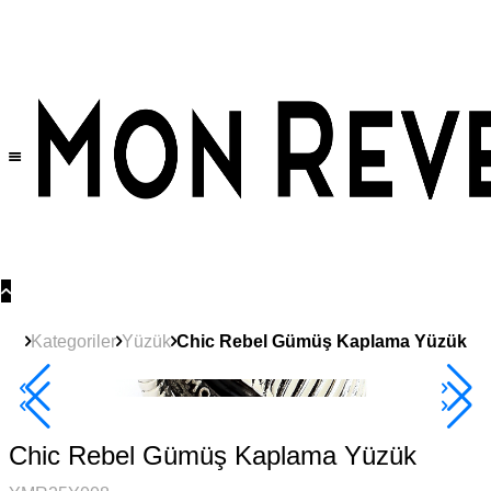
Tüm Ürünlerde Geçerli
%30
İndirim •
2 Ürün ve Üzerine Sepette Ek %10
İndirim Fırsatı!
Kategoriler
Yüzük
Chic Rebel Gümüş Kaplama Yüzük
2+ Ürüne +%10
Chic Rebel Gümüş Kaplama Yüzük