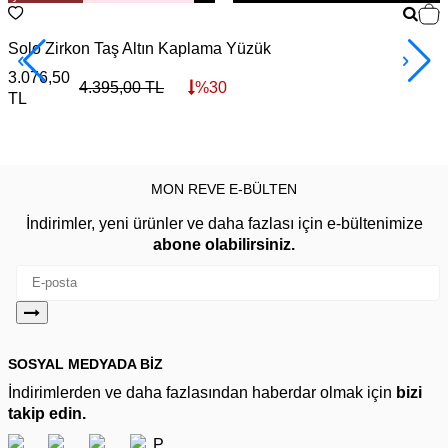
Solo Zirkon Taş Altın Kaplama Yüzük
V
3.076,50
4
4.395,00
TL
%
30
TL
MON REVE E-BÜLTEN
İndirimler, yeni ürünler ve daha fazlası için e-bültenimize
abone olabilirsiniz.
SOSYAL MEDYADA BİZ
İndirimlerden ve daha fazlasından haberdar olmak için
bizi
takip edin.