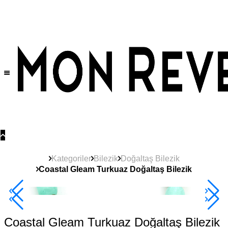
Tüm Ürünlerde Geçerli
%30
İndirim •
2 Ürün ve Üzerine Sepette Ek %10
İndirim Fırsatı!
Kategoriler
Bilezik
Doğaltaş Bilezik
Coastal Gleam Turkuaz Doğaltaş Bilezik
2+ Ürüne +%10
Coastal Gleam Turkuaz Doğaltaş Bilezik