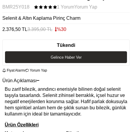
BMR25Y018
1 Yorum
Yorum Yap
Selenit & Altın Kaplama Pirinç Charm
2.376,50
TL
3.395,00
TL
%
30
Tükendi
Gelince Haber Ver
Fiyat Alarmı
Yorum Yap
Ürün Açıklaması
Bu zarif bilezik, arındırıcı enerisiyle bilinen doğal selenit
taşıyla tasarlandı. Selenit zihinsel berraklık, içsel huzur ve
negatif enerjilerden korunma sağlar. Hafif parlak dokusuyla
hem spiritüel anlam hem de şıklık sunan bu bilezik, günlük
kullanım için ideal bir tamamlayıcıdır.
Ürün Özellikleri