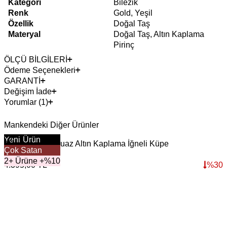
Kategori
Bilezik
Renk
Gold, Yeşil
Özellik
Doğal Taş
Materyal
Doğal Taş, Altın Kaplama
Pirinç
ÖLÇÜ BİLGİLERİ
Ödeme Seçenekleri
GARANTİ
Değişim İade
Yorumlar (1)
Mankendeki Diğer Ürünler
Yeni
Ürün
Deep Start Turkuaz Altın Kaplama İğneli Küpe
S
Çok Satan
3.076,50
TL
3
2+ Ürüne +%10
4.395,00
TL
%
30
4