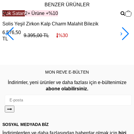
BENZER ÜRÜNLER
Çok Satan
2+ Ürüne +%10
Solis Yeşil Zirkon Kalp Charm Malahit Bilezik
C
6.576,50
6
9.395,00
TL
%
30
TL
MON REVE E-BÜLTEN
İndirimler, yeni ürünler ve daha fazlası için e-bültenimize
abone olabilirsiniz.
SOSYAL MEDYADA BİZ
İndirimlerden ve daha fazlasından haberdar olmak için
bizi