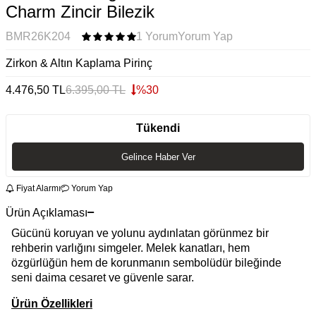
Charm Zincir Bilezik
BMR26K204
1 Yorum
Yorum Yap
Zirkon & Altın Kaplama Pirinç
4.476,50
TL
6.395,00
TL
%
30
Tükendi
Gelince Haber Ver
Fiyat Alarmı
Yorum Yap
Ürün Açıklaması
Gücünü koruyan ve yolunu aydınlatan görünmez bir
rehberin varlığını simgeler. Melek kanatları, hem
özgürlüğün hem de korunmanın sembolüdür bileğinde
seni daima cesaret ve güvenle sarar.
Ürün Özellikleri