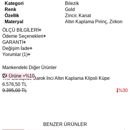
Kategori
Bilezik
Renk
Gold
Özellik
Zincir, Kanat
Materyal
Altın Kaplama Pirinç, Zirkon
ÖLÇÜ BİLGİLERİ
Ödeme Seçenekleri
GARANTİ
Değişim İade
Yorumlar (1)
Mankendeki Diğer Ürünler
2+ Ürüne +%10
The Baraqoue Barok İnci Altın Kaplama Klipsli Küpe
M
6.576,50
TL
3
9.395,00
TL
%
30
4
BENZER ÜRÜNLER