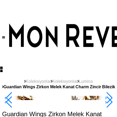
Tüm Ürünlerde Geçerli
%30
İndirim •
2 Ürün ve Üzerine Sepette Ek %10
İndirim Fırsatı!
Koleksiyonlar
Koleksiyonlar
Lumina
Guardian Wings Zirkon Melek Kanat Charm Zincir Bilezik
2+ Ürüne +%10
Guardian Wings Zirkon Melek Kanat