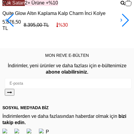
Çok Satan
2+ Ürüne +%10
Quite Glow Altın Kaplama Kalp Charm İnci Kolye
O
5.876,50
2
8.395,00
TL
%
30
TL
MON REVE E-BÜLTEN
İndirimler, yeni ürünler ve daha fazlası için e-bültenimize
abone olabilirsiniz.
SOSYAL MEDYADA BİZ
İndirimlerden ve daha fazlasından haberdar olmak için
bizi
takip edin.