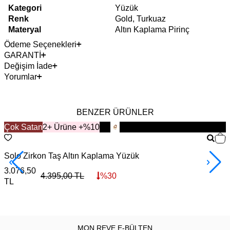
Kategori
Yüzük
Renk
Gold, Turkuaz
Materyal
Altın Kaplama Pirinç
Ödeme Seçenekleri
GARANTİ
Değişim İade
Yorumlar
BENZER ÜRÜNLER
Çok Satan
YENİ
2+ Ürüne +%10
Solo Zirkon Taş Altın Kaplama Yüzük
V
3.076,50
4
4.395,00
TL
%
30
TL
MON REVE E-BÜLTEN