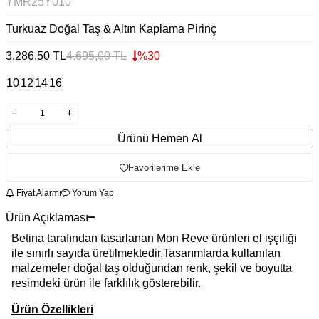
YMR25Y010
Turkuaz Doğal Taş & Altın Kaplama Pirinç
3.286,50
TL
4.695,00
TL
%
30
10
12
14
16
Ürünü Hemen Al
Favorilerime Ekle
Fiyat Alarmı
Yorum Yap
Ürün Açıklaması
Betina tarafından tasarlanan Mon Reve ürünleri el işçiliği
ile sınırlı sayıda üretilmektedir.Tasarımlarda kullanılan
malzemeler doğal taş olduğundan renk, şekil ve boyutta
resimdeki ürün ile farklılık gösterebilir.
Ürün Özellikleri