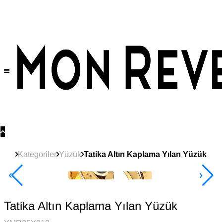
Tüm Ürünlerde Geçerli
%30
İndirim •
2 Ürün ve Üzerine Sepette Ek %10
İndirim Fırsatı!
Kategoriler
Yüzük
Tatika Altın Kaplama Yılan Yüzük
2+ Ürüne +%10
Tatika Altın Kaplama Yılan Yüzük