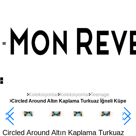
Tüm Ürünlerde Geçerli
%30
İndirim •
2 Ürün ve Üzerine Sepette Ek %10
İndirim Fırsatı!
Koleksiyonlar
Koleksiyonlar
Teenage
Circled Around Altın Kaplama Turkuaz İğneli Küpe
Yeni
Ürün
2+ Ürüne +%10
Circled Around Altın Kaplama Turkuaz