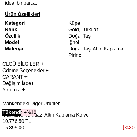
ideal bir parça.
Ürün Özellikleri
Kategori
Küpe
Renk
Gold, Turkuaz
Özellik
Doğal Taş
Model
İğneli
Materyal
Doğal Taş, Altın Kaplama
Pirinç
ÖLÇÜ BİLGİLERİ
Ödeme Seçenekleri
GARANTİ
Değişim İade
Yorumlar
Mankendeki Diğer Ürünler
2+ Ürüne +%10
Tükendi
Motivated Turkuaz, Altın Kaplama Kolye
T
10.776,50
TL
5
15.395,00
TL
%
30
7