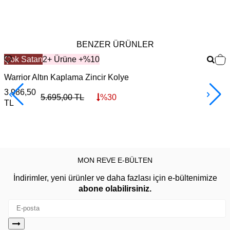
BENZER ÜRÜNLER
Çok Satan
2+ Ürüne +%10
Warrior Altın Kaplama Zincir Kolye
F
3.986,50
3
5.695,00
TL
%
30
TL
MON REVE E-BÜLTEN
İndirimler, yeni ürünler ve daha fazlası için e-bültenimize
abone olabilirsiniz.