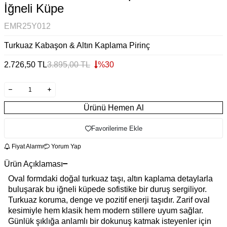
İğneli Küpe
EMR25Y012
Turkuaz Kabaşon & Altın Kaplama Pirinç
2.726,50
TL
3.895,00
TL
%
30
Ürünü Hemen Al
Favorilerime Ekle
Fiyat Alarmı
Yorum Yap
Ürün Açıklaması
Oval formdaki doğal turkuaz taşı, altın kaplama detaylarla
buluşarak bu iğneli küpede sofistike bir duruş sergiliyor.
Turkuaz koruma, denge ve pozitif enerji taşıdır. Zarif oval
kesimiyle hem klasik hem modern stillere uyum sağlar.
Günlük şıklığa anlamlı bir dokunuş katmak isteyenler için