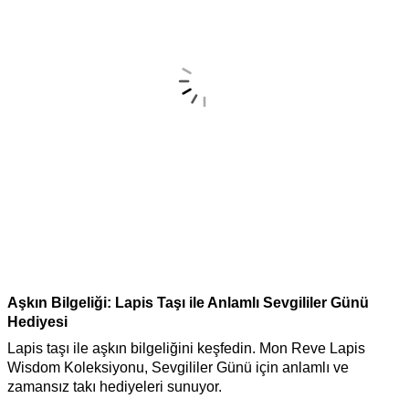
Aşkın Bilgeliği: Lapis Taşı ile Anlamlı Sevgililer Günü
M
Hediyesi
S
Lapis taşı ile aşkın bilgeliğini keşfedin. Mon Reve Lapis
Z
Wisdom Koleksiyonu, Sevgililer Günü için anlamlı ve
d
zamansız takı hediyeleri sunuyor.