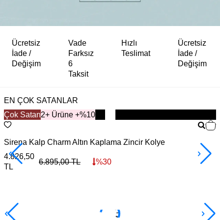
Ücretsiz
Vade
Hızlı
Ücretsiz
İade /
Farksız
Teslimat
İade /
Değişim
6
Değişim
Taksit
EN ÇOK SATANLAR
Çok Satan
YENİ
2+ Ürüne +%10
Sirena Kalp Charm Altın Kaplama Zincir Kolye
A
4.826,50
5
6.895,00
TL
%
30
TL