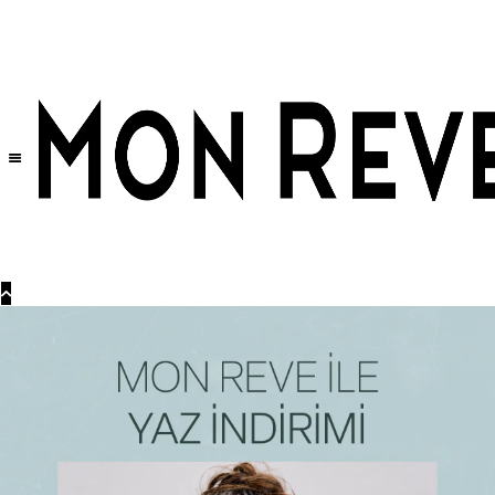
Tüm Ürünlerde Geçerli
%30
İndirim •
2 Ürün ve Üzerine Sepette Ek %10
İndirim Fırsatı!