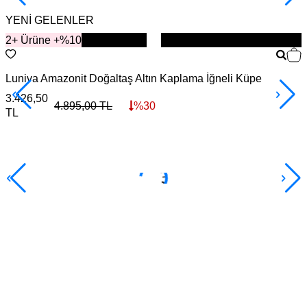
YENİ GELENLER
2+ Ürüne +%10
YENİ
Luniva Amazonit Doğaltaş Altın Kaplama İğneli Küpe
S
3.426,50
4
4.895,00
TL
%
30
TL