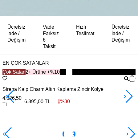
Ücretsiz
Vade
Hızlı
Ücretsiz
İade /
Farksız
Teslimat
İade /
Değişim
6
Değişim
Taksit
EN ÇOK SATANLAR
Çok Satan
YENİ
2+ Ürüne +%10
Sirena Kalp Charm Altın Kaplama Zincir Kolye
A
4.826,50
5
6.895,00
TL
%
30
TL