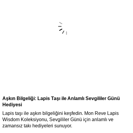
Aşkın Bilgeliği: Lapis Taşı ile Anlamlı Sevgililer Günü
M
Hediyesi
S
Lapis taşı ile aşkın bilgeliğini keşfedin. Mon Reve Lapis
Z
Wisdom Koleksiyonu, Sevgililer Günü için anlamlı ve
d
zamansız takı hediyeleri sunuyor.