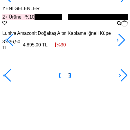
YENİ GELENLER
2+ Ürüne +%10
YENİ
Luniva Amazonit Doğaltaş Altın Kaplama İğneli Küpe
S
3.426,50
4
4.895,00
TL
%
30
TL