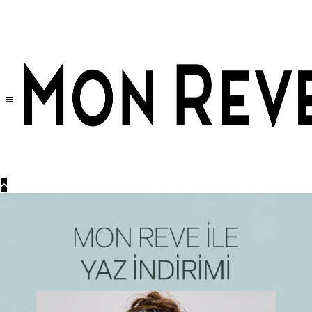
Tüm Ürünlerde Geçerli
%30
İndirim •
2 Ürün ve Üzerine Sepette Ek %10
İndirim Fırsatı!